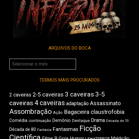
ARQUIVOS DO BOCA
Arquivos
do
Boca
TERMOS MAIS PROCURADOS
3 caveiras
3-5
2-5 caveiras
2 caveiras
4 caveiras
caveiras
Assassinato
adaptação
Assombração
Bagaceira
claustrofobia
Ação
Drama
Comédia
Demônio
Destaque
continuação
Década de 70
Ficção
Fantasmas
Década de 80
Fantasia
Científica
Filme B
Gore
Humor
Maldição
LiteraTERROR