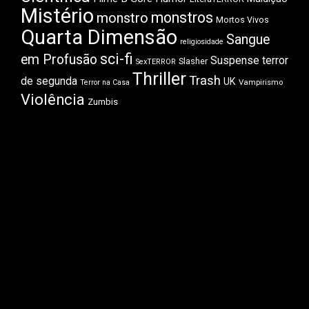
Mistério
monstros
monstro
Mortos Vivos
Quarta Dimensão
Sangue
religiosidade
sci-fi
em Profusão
Suspense
terror
Slasher
SexTERROR
Thriller
Trash
de segunda
UK
Vampirismo
Terror na Casa
Violência
Zumbis