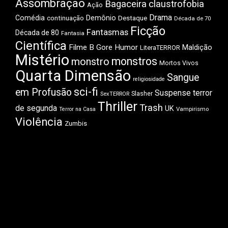
Assombração
Bagaceira
claustrofobia
Ação
Drama
Comédia
Demônio
Destaque
continuação
Década de 70
Ficção
Fantasmas
Década de 80
Fantasia
Científica
Filme B
Gore
Humor
Maldição
LiteraTERROR
Mistério
monstros
monstro
Mortos Vivos
Quarta Dimensão
Sangue
religiosidade
sci-fi
em Profusão
Suspense
terror
Slasher
SexTERROR
Thriller
Trash
de segunda
UK
Vampirismo
Terror na Casa
Violência
Zumbis