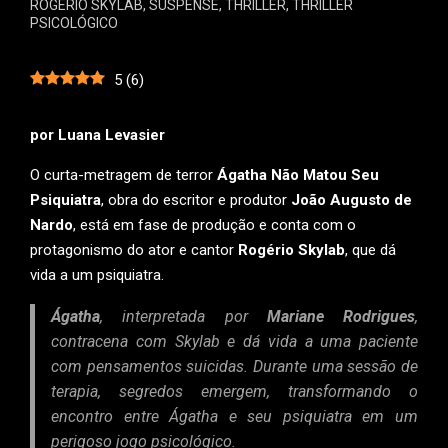
ROGÉRIO SKYLAB
,
SUSPENSE
,
THRILLER
,
THRILLER
PSICOLÓGICO
5
(
6
)
por Luana Levasier
O curta-metragem de terror
Ágatha Não Matou Seu
Psiquiatra
, obra do escritor e produtor
João Augusto de
Nardo
, está em fase de produção e conta com o
protagonismo do ator e cantor
Rogério Skylab
, que dá
vida a um psiquiatra.
Ágatha
, interpretada por
Mariane Rodrigues
,
contracena com Skylab e dá vida a uma paciente
com pensamentos suicidas. Durante uma sessão de
terapia, segredos emergem, transformando o
encontro entre Ágatha e seu psiquiatra em um
perigoso jogo psicológico.