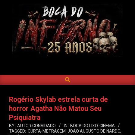
Skip
to
content
BOCA
DO
SEARCH
Primary
INFERNO
Navigation
Menu
Rogério Skylab estrela curta de
horror Agatha Não Matou Seu
Psiquiatra
BY:
AUTOR CONVIDADO
IN:
BOCA DO LIXO
,
CINEMA
TAGGED:
CURTA-METRAGEM
,
JOÃO AUGUSTO DE NARDO
,