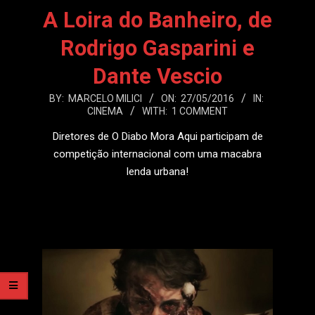
A Loira do Banheiro, de
Rodrigo Gasparini e
Dante Vescio
2016-
BY:
MARCELO MILICI
ON:
27/05/2016
IN:
CINEMA
WITH:
1 COMMENT
05-
27
Diretores de O Diabo Mora Aqui participam de
competição internacional com uma macabra
lenda urbana!
LEIA MAIS