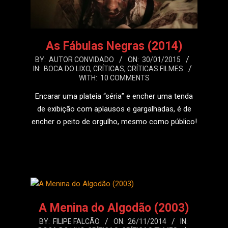
As Fábulas Negras (2014)
2015-
BY:
AUTOR CONVIDADO
ON:
30/01/2015
IN:
BOCA DO LIXO
,
CRÍTICAS
,
CRÍTICAS FILMES
01-
WITH:
10 COMMENTS
30
Encarar uma plateia “séria” e encher uma tenda
de exibição com aplausos e gargalhadas, é de
encher o peito de orgulho, mesmo como público!
LEIA MAIS
A Menina do Algodão (2003)
2014-
BY:
FILIPE FALCÃO
ON:
26/11/2014
IN: