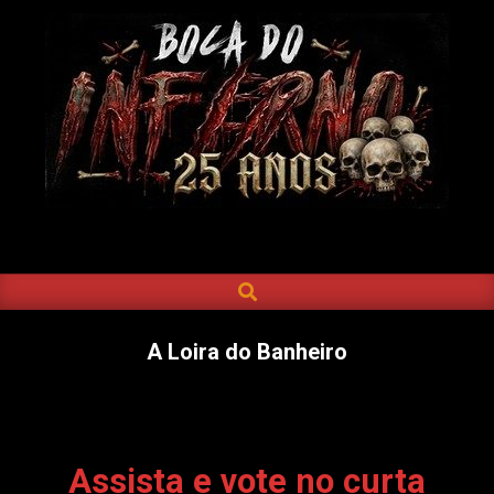
Skip
to
content
BOCA
DO
SEARCH
Primary
INFERNO
Navigation
Menu
A Loira do Banheiro
Assista e vote no curta