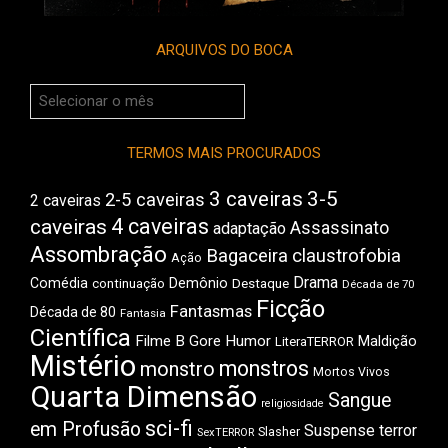
ARQUIVOS DO BOCA
Arquivos
do
Boca
TERMOS MAIS PROCURADOS
3 caveiras
3-5
2-5 caveiras
2 caveiras
4 caveiras
caveiras
Assassinato
adaptação
Assombração
Bagaceira
claustrofobia
Ação
Drama
Comédia
Demônio
Destaque
continuação
Década de 70
Ficção
Fantasmas
Década de 80
Fantasia
Científica
Filme B
Gore
Humor
Maldição
LiteraTERROR
Mistério
monstros
monstro
Mortos Vivos
Quarta Dimensão
Sangue
religiosidade
sci-fi
em Profusão
Suspense
terror
Slasher
SexTERROR