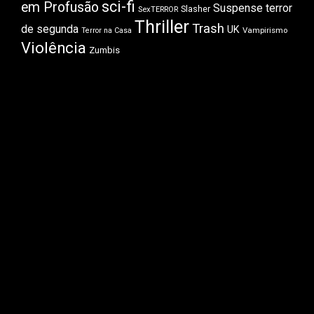
sci-fi
em Profusão
Suspense
terror
Slasher
SexTERROR
Thriller
Trash
de segunda
UK
Vampirismo
Terror na Casa
Violência
Zumbis