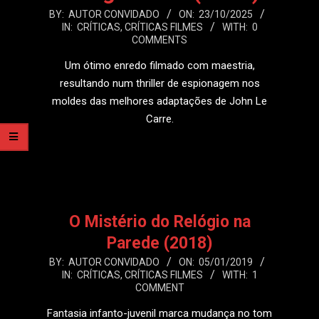
2025-
BY:
AUTOR CONVIDADO
ON:
23/10/2025
IN:
CRÍTICAS
,
CRÍTICAS FILMES
WITH:
0
10-
COMMENTS
23
Um ótimo enredo filmado com maestria,
resultando num thriller de espionagem nos
moldes das melhores adaptações de John Le
Carre.
LEIA MAIS
O Mistério do Relógio na
Parede (2018)
2019-
BY:
AUTOR CONVIDADO
ON:
05/01/2019
IN:
CRÍTICAS
,
CRÍTICAS FILMES
WITH:
1
01-
COMMENT
05
Fantasia infanto-juvenil marca mudança no tom