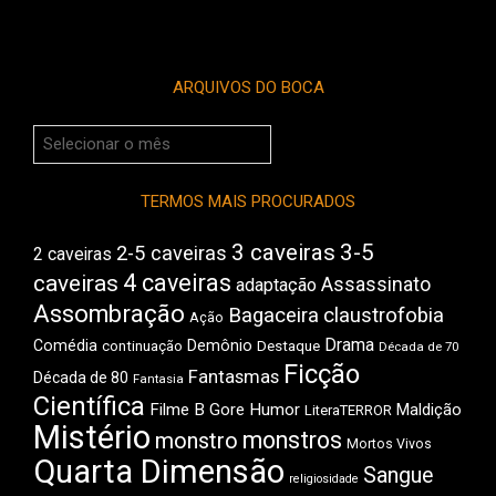
ARQUIVOS DO BOCA
Arquivos
do
Boca
TERMOS MAIS PROCURADOS
3 caveiras
3-5
2-5 caveiras
2 caveiras
4 caveiras
caveiras
Assassinato
adaptação
Assombração
Bagaceira
claustrofobia
Ação
Drama
Comédia
Demônio
Destaque
continuação
Década de 70
Ficção
Fantasmas
Década de 80
Fantasia
Científica
Filme B
Gore
Humor
Maldição
LiteraTERROR
Mistério
monstros
monstro
Mortos Vivos
Quarta Dimensão
Sangue
religiosidade