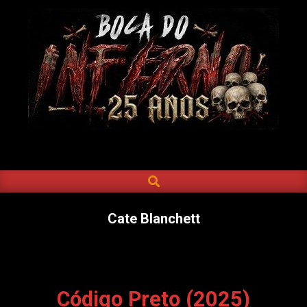
Skip
to
content
BOCA
DO
SEARCH
Primary
INFERNO
Navigation
Menu
Cate Blanchett
Código Preto (2025)