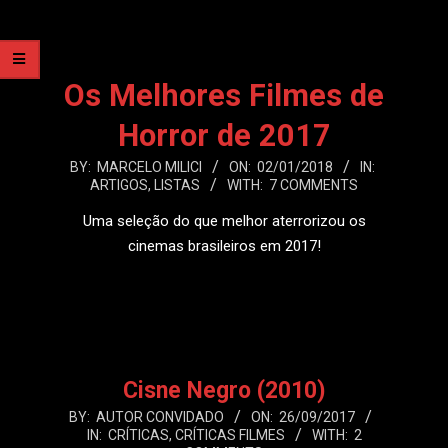
Os Melhores Filmes de
Horror de 2017
2018-
BY:
MARCELO MILICI
ON:
02/01/2018
IN:
ARTIGOS
,
LISTAS
WITH:
7 COMMENTS
01-
02
Uma seleção do que melhor aterrorizou os
cinemas brasileiros em 2017!
LEIA MAIS
Cisne Negro (2010)
2017-
BY:
AUTOR CONVIDADO
ON:
26/09/2017
IN:
CRÍTICAS
,
CRÍTICAS FILMES
WITH:
2
09-