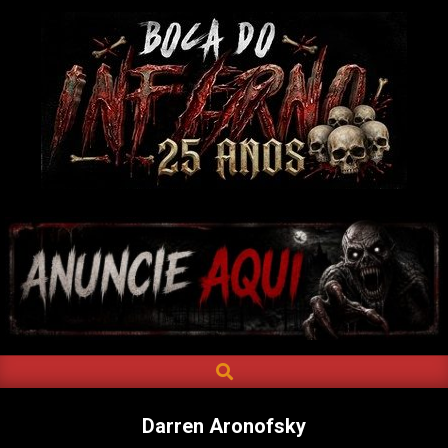
Skip
to
content
BOCA
DO
INFERNO
SEARCH
Primary
Navigation
Menu
Darren Aronofsky