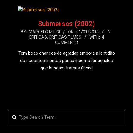
Submersos (2002)
2014-
BY:
MARCELO MILICI
ON:
01/01/2014
IN:
CRÍTICAS
,
CRÍTICAS FILMES
WITH:
4
01-
COMMENTS
01
Tem boas chances de agradar, embora a lentidão
dos acontecimentos possa incomodar àqueles
que buscam tramas ágeis!
LEIA MAIS
Search