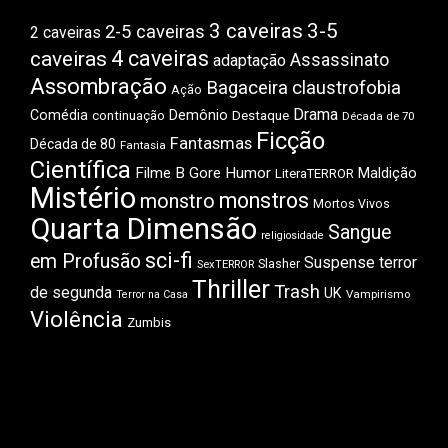
3 caveiras
3-5
2-5 caveiras
2 caveiras
4 caveiras
caveiras
Assassinato
adaptação
Assombração
Bagaceira
claustrofobia
Ação
Drama
Comédia
Demônio
Destaque
continuação
Década de 70
Ficção
Fantasmas
Década de 80
Fantasia
Científica
Filme B
Gore
Humor
Maldição
LiteraTERROR
Mistério
monstros
monstro
Mortos Vivos
Quarta Dimensão
Sangue
religiosidade
sci-fi
em Profusão
Suspense
terror
Slasher
SexTERROR
Thriller
Trash
de segunda
UK
Vampirismo
Terror na Casa
Violência
Zumbis