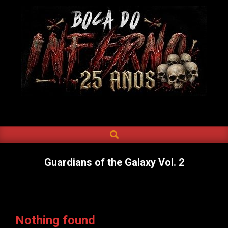
Skip
to
content
BOCA
DO
SEARCH
Primary
INFERNO
Navigation
Menu
Guardians of the Galaxy Vol. 2
Nothing found