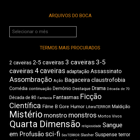
ARQUIVOS DO BOCA
Arquivos
do
Boca
TERMOS MAIS PROCURADOS
3 caveiras
3-5
2-5 caveiras
2 caveiras
4 caveiras
caveiras
Assassinato
adaptação
Assombração
Bagaceira
claustrofobia
Ação
Drama
Comédia
Demônio
Destaque
continuação
Década de 70
Ficção
Fantasmas
Década de 80
Fantasia
Científica
Filme B
Gore
Humor
Maldição
LiteraTERROR
Mistério
monstros
monstro
Mortos Vivos
Quarta Dimensão
Sangue
religiosidade
sci-fi
em Profusão
Suspense
terror
Slasher
SexTERROR