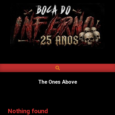
Skip
to
content
BOCA
DO
SEARCH
Primary
INFERNO
Navigation
Menu
The Ones Above
Nothing found