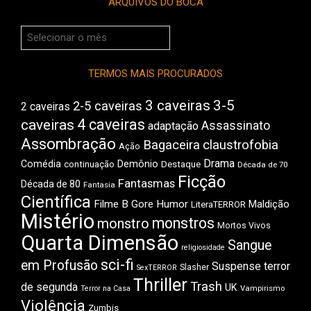
ARQUIVOS DO BOCA
Arquivos
do
Boca
TERMOS MAIS PROCURADOS
3 caveiras
3-5
2-5 caveiras
2 caveiras
4 caveiras
caveiras
Assassinato
adaptação
Assombração
Bagaceira
claustrofobia
Ação
Drama
Comédia
Demônio
Destaque
continuação
Década de 70
Ficção
Fantasmas
Década de 80
Fantasia
Científica
Filme B
Gore
Humor
Maldição
LiteraTERROR
Mistério
monstros
monstro
Mortos Vivos
Quarta Dimensão
Sangue
religiosidade
sci-fi
em Profusão
Suspense
terror
Slasher
SexTERROR
Thriller
Trash
de segunda
UK
Vampirismo
Terror na Casa
Violência
Zumbis