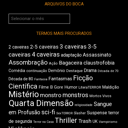
ARQUIVOS DO BOCA
Arquivos
do
Boca
TERMOS MAIS PROCURADOS
3 caveiras
3-5
2-5 caveiras
2 caveiras
4 caveiras
caveiras
Assassinato
adaptação
Assombração
Bagaceira
claustrofobia
Ação
Drama
Comédia
Demônio
Destaque
continuação
Década de 70
Ficção
Fantasmas
Década de 80
Fantasia
Científica
Filme B
Gore
Humor
Maldição
LiteraTERROR
Mistério
monstros
monstro
Mortos Vivos
Quarta Dimensão
Sangue
religiosidade
sci-fi
em Profusão
Suspense
terror
Slasher
SexTERROR
Thriller
Trash
de segunda
UK
Vampirismo
Terror na Casa