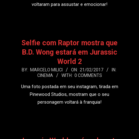
voltaram para assustar e emocionar!
LEIA MAIS
Selfie com Raptor mostra que
B.D. Wong estará em Jurassic
World 2
2017-
BY:
MARCELO MILICI
ON:
21/02/2017
IN:
CINEMA
WITH:
0 COMMENTS
02-
21
Uma foto postada em seu instagram, tirada em
Pinewood Studios, mostram que o seu
personagem voltará à franquia!
LEIA MAIS