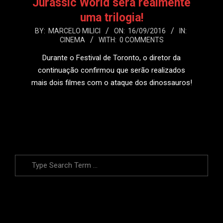
Jurassic World será realmente
uma trilogia!
2016-
BY:
MARCELO MILICI
ON:
16/09/2016
IN:
CINEMA
WITH:
0 COMMENTS
09-
16
Durante o Festival de Toronto, o diretor da
continuação confirmou que serão realizados
mais dois filmes com o ataque dos dinossauros!
LEIA MAIS
Search