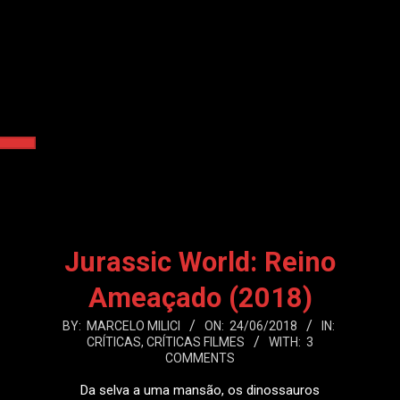
Jurassic World: Reino
Ameaçado (2018)
2018-
BY:
MARCELO MILICI
ON:
24/06/2018
IN:
CRÍTICAS
,
CRÍTICAS FILMES
WITH:
3
06-
COMMENTS
24
Da selva a uma mansão, os dinossauros