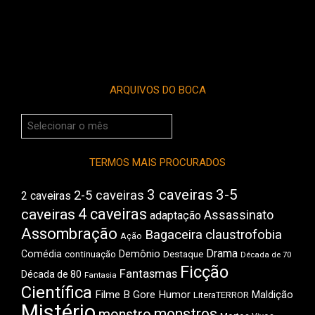
ARQUIVOS DO BOCA
Arquivos
do
Boca
TERMOS MAIS PROCURADOS
3 caveiras
3-5
2-5 caveiras
2 caveiras
4 caveiras
caveiras
Assassinato
adaptação
Assombração
Bagaceira
claustrofobia
Ação
Drama
Comédia
Demônio
Destaque
continuação
Década de 70
Ficção
Fantasmas
Década de 80
Fantasia
Científica
Filme B
Gore
Humor
Maldição
LiteraTERROR
Mistério
monstros
monstro