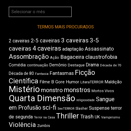
Arquivos
do
Boca
TERMOS MAIS PROCURADOS
3 caveiras
3-5
2-5 caveiras
2 caveiras
4 caveiras
caveiras
Assassinato
adaptação
Assombração
Bagaceira
claustrofobia
Ação
Drama
Comédia
Demônio
Destaque
continuação
Década de 70
Ficção
Fantasmas
Década de 80
Fantasia
Científica
Filme B
Gore
Humor
Maldição
LiteraTERROR
Mistério
monstros
monstro
Mortos Vivos
Quarta Dimensão
Sangue
religiosidade
sci-fi
em Profusão
Suspense
terror
Slasher
SexTERROR
Thriller
Trash
de segunda
UK
Vampirismo
Terror na Casa
Violência
Zumbis