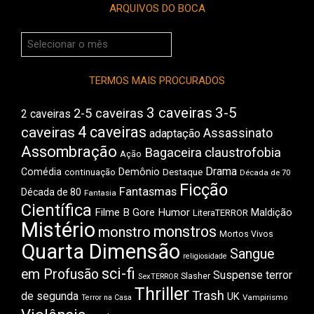
ARQUIVOS DO BOCA
Arquivos
do
Boca
TERMOS MAIS PROCURADOS
3 caveiras
3-5
2-5 caveiras
2 caveiras
4 caveiras
caveiras
Assassinato
adaptação
Assombração
Bagaceira
claustrofobia
Ação
Drama
Demônio
Comédia
Destaque
continuação
Década de 70
Ficção
Fantasmas
Década de 80
Fantasia
Científica
Filme B
Gore
Humor
Maldição
LiteraTERROR
Mistério
monstros
monstro
Mortos Vivos
Quarta Dimensão
Sangue
religiosidade
sci-fi
em Profusão
Suspense
terror
Slasher
SexTERROR
Thriller
Trash
de segunda
UK
Vampirismo
Terror na Casa