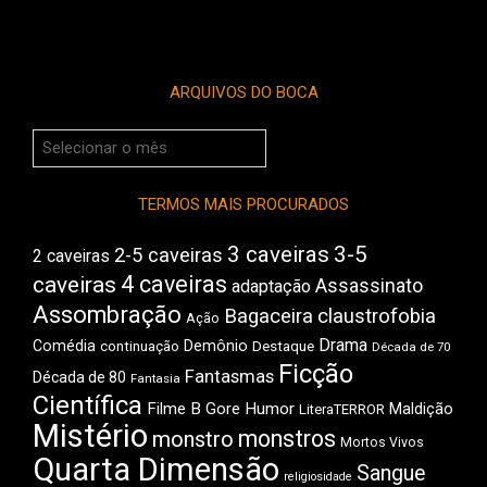
ARQUIVOS DO BOCA
Arquivos
do
Boca
TERMOS MAIS PROCURADOS
3 caveiras
3-5
2-5 caveiras
2 caveiras
4 caveiras
caveiras
Assassinato
adaptação
Assombração
Bagaceira
claustrofobia
Ação
Drama
Comédia
Demônio
Destaque
continuação
Década de 70
Ficção
Fantasmas
Década de 80
Fantasia
Científica
Filme B
Gore
Humor
Maldição
LiteraTERROR
Mistério
monstros
monstro
Mortos Vivos
Quarta Dimensão
Sangue
religiosidade