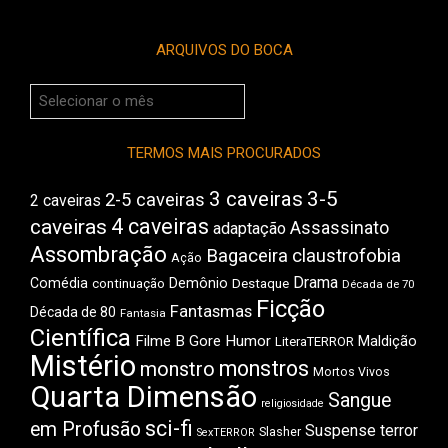
ARQUIVOS DO BOCA
Arquivos
do
Boca
TERMOS MAIS PROCURADOS
3 caveiras
3-5
2-5 caveiras
2 caveiras
4 caveiras
caveiras
Assassinato
adaptação
Assombração
Bagaceira
claustrofobia
Ação
Drama
Comédia
Demônio
Destaque
continuação
Década de 70
Ficção
Fantasmas
Década de 80
Fantasia
Científica
Filme B
Gore
Humor
Maldição
LiteraTERROR
Mistério
monstros
monstro
Mortos Vivos
Quarta Dimensão
Sangue
religiosidade
sci-fi
em Profusão
Suspense
terror
Slasher
SexTERROR