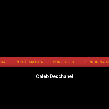
ADA
POR TEMÁTICA
POR ESTILO
TERROR NA 
Caleb Deschanel