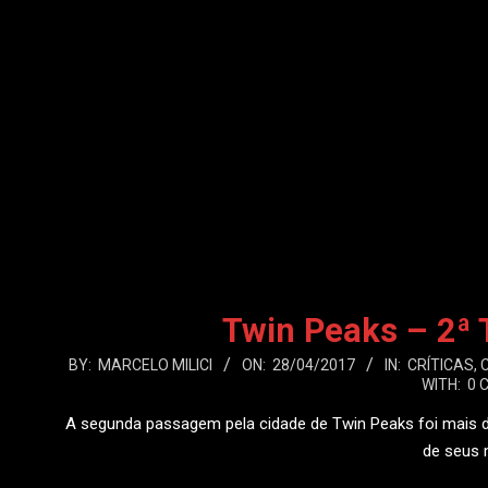
Twin Peaks – 2ª
2017-
BY:
MARCELO MILICI
ON:
28/04/2017
IN:
CRÍTICAS
,
C
WITH:
0 
04-
28
A segunda passagem pela cidade de Twin Peaks foi mais d
de seus