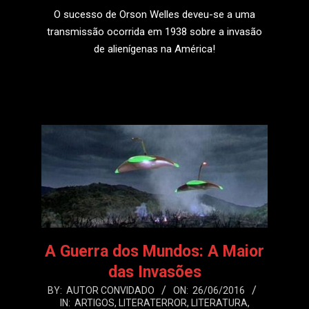
O sucesso de Orson Welles deveu-se a uma
transmissão ocorrida em 1938 sobre a invasão
de alienígenas na América!
LEIA MAIS
A Guerra dos Mundos: A Maior
das Invasões
2016-
BY:
AUTOR CONVIDADO
ON:
26/06/2016
IN:
ARTIGOS
,
LITERATERROR
,
LITERATURA
,
06-