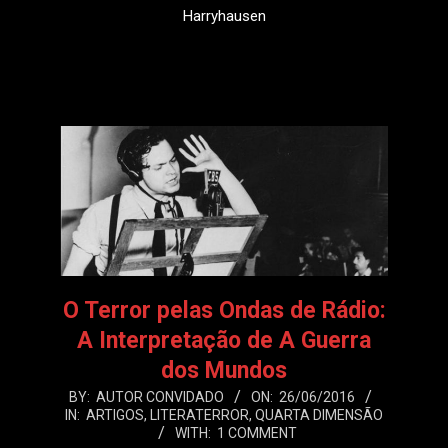
Harryhausen
LEIA MAIS
O Terror pelas Ondas de Rádio:
A Interpretação de A Guerra
dos Mundos
2016-
BY:
AUTOR CONVIDADO
ON:
26/06/2016
IN:
ARTIGOS
,
LITERATERROR
,
QUARTA DIMENSÃO
06-
WITH:
1 COMMENT
26