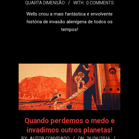
QUARTA DIMENSÃO
WITH:
0 COMMENTS
26
Wells criou a mais fantástica e envolvente
história de invasão alienígena de todos os
tempos!
LEIA MAIS
Quando perdemos o medo e
invadimos outros planetas!
2016-
BY:
AUTOR CONVIDADO
ON:
26/06/2016