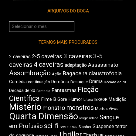
ARQUIVOS DO BOCA
Arquivos
do
Boca
TERMOS MAIS PROCURADOS
3 caveiras
3-5
2-5 caveiras
2 caveiras
4 caveiras
caveiras
Assassinato
adaptação
Assombração
Bagaceira
claustrofobia
Ação
Drama
Comédia
Demônio
Destaque
continuação
Década de 70
Ficção
Fantasmas
Década de 80
Fantasia
Científica
Filme B
Gore
Humor
Maldição
LiteraTERROR
Mistério
monstros
monstro
Mortos Vivos
Quarta Dimensão
Sangue
religiosidade
sci-fi
em Profusão
Suspense
terror
Slasher
SexTERROR
Thriller
Trash
de segunda
UK