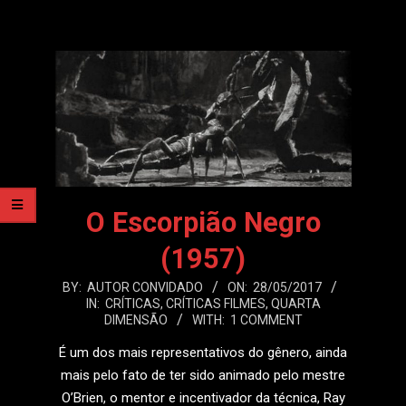
O Escorpião Negro
(1957)
2017-
BY:
AUTOR CONVIDADO
ON:
28/05/2017
IN:
CRÍTICAS
,
CRÍTICAS FILMES
,
QUARTA
05-
DIMENSÃO
WITH:
1 COMMENT
28
É um dos mais representativos do gênero, ainda
mais pelo fato de ter sido animado pelo mestre
O’Brien, o mentor e incentivador da técnica, Ray