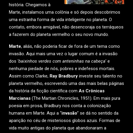
história. Chegamos à
Marte, instalamos uma colônia e só depois descobrimos
uma estranha forma de vida inteligente no planeta. O
contato, embora amigável, não desencoraja os terráqueos
a fazerem do planeta vermelho o seu novo mundo.
Marte
, aliás, não poderia ficar de fora de um tema como
invasão. Aqui mais uma vez o lugar comum é a invasão
dos ‘
baixinhos verdes com anteninhas na cabeça
‘ e
nenhuma piedade de nós, pobres e indefesos mortais.
Assim como Clarke,
Ray Bradbury
investe seu talento no
planeta vermelho, escrevendo uma das mais belas páginas
da história da ficção científica com
As Crônicas
Marcianas
(The Martian Chronicles, 1951). Em mais pura
poesia em prosa, Bradbury nos conta a colonização
humana em Marte. Aqui a “
invasão
” se dá no sentido da
aparição no céu de misteriosos globos azuis. Formas de
vida muito antigas do planeta que abandonaram a