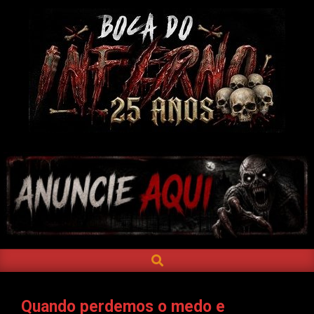
Skip
to
content
BOCA
DO
INFERNO
SEARCH
Primary
Navigation
Menu
Quando perdemos o medo e