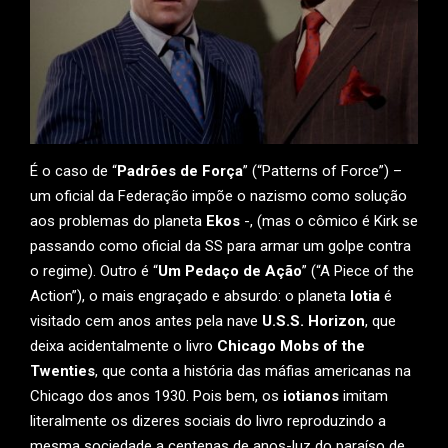
É o caso de “
Padrões de Força
” (“Patterns of Force”) –
um oficial da Federação impõe o nazismo como solução
aos problemas do planeta
Ekos
-, (mas o cômico é Kirk se
passando como oficial da SS para armar um golpe contra
o regime). Outro é “
Um Pedaço de Ação
” (“A Piece of the
Action”), o mais engraçado e absurdo: o planeta
Iotia
é
visitado cem anos antes pela nave
U.S.S. Horizon
, que
deixa acidentalmente o livro
Chicago Mobs of the
Twenties
, que conta a história das máfias americanas na
Chicago dos anos 1930. Pois bem, os
iotianos
imitam
literalmente os dizeres sociais do livro reproduzindo a
mesma sociedade a centenas de anos-luz do paraíso de