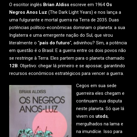
O escritor inglês
Brian Aldiss
escreve em 1964
Os
Negros Anos Luz
(The Dark Light Years) e nos lança a
uma fulgurante e mortal guerra na Terra de 2035. Duas
potências político-econômicas dominam o planeta: a sua
Inglaterra e uma emergente nação do Sul, que virou
literalmente o “
país do futuro
“, adivinhou? Sim, a potência
em questão é o Brasil. E a guerra entre os dois povos não
se restringe à Terra. Eles partem para o planeta chamado
12B
. Objetivo: chegar lá primeiro e se apossar, garantindo
recursos econômicos estratégicos para vencer a guerra.
Cegos em sua sede
guerreira eles chegam e
continuam sua disputa
neste planeta. Só que lá
vivem os
utods
,
mergulhados na lama e
na imundície. Isso para