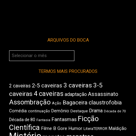
ARQUIVOS DO BOCA
Arquivos
do
Boca
TERMOS MAIS PROCURADOS
3 caveiras
3-5
2-5 caveiras
2 caveiras
4 caveiras
caveiras
Assassinato
adaptação
Assombração
Bagaceira
claustrofobia
Ação
Drama
Comédia
Demônio
Destaque
continuação
Década de 70
Ficção
Fantasmas
Década de 80
Fantasia
Científica
Filme B
Gore
Humor
Maldição
LiteraTERROR
Mistério