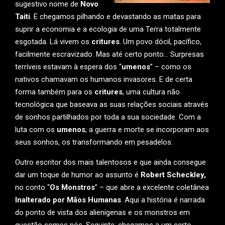
sugestivo nome de
Novo
Taiti
. E chegamos pilhando e devastando as matas para
suprir a economia e a ecologia de uma Terra totalmente
esgotada. Lá vivem os
critures
. Um povo dócil, pacífico,
facilmente escravizado. Mas até certo ponto… Surpresas
terríveis estavam à espera dos “
umenos
” – como os
nativos chamavam os humanos invasores. E de certa
forma também para os
critures
, uma cultura não
tecnológica que baseava as suas relações sociais através
de sonhos partilhados por toda a sua sociedade. Com a
luta com os
umenos
, a guerra e morte se incorporam aos
seus sonhos, os transformando em pesadelos.
Outro escritor dos mais talentosos e que ainda consegue
dar um toque de humor ao assunto é
Robert Scheckley,
no conto “
Os Monstros
” – que abre a excelente coletânea
Inalterado por Mãos Humanas
. Aqui a história é narrada
do ponto de vista dos alienígenas e os monstros em