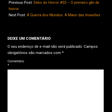
06-
Previous Post:
Sebo do Horror #02 – O primeiro gibi de
26
horror
Next Post:
A Guerra dos Mundos: A Maior das Invasões
DEIXE UM COMENTÁRIO
O seu endereço de e-mail não será publicado.
Campos
obrigatórios são marcados com
*
Comentário
*