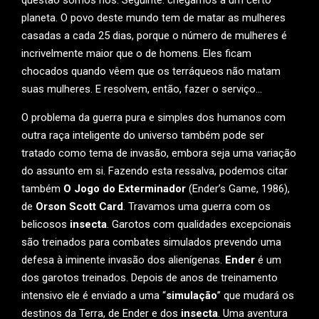
questão somos nós. Seguinte: chegamos a um certo
planeta. O povo deste mundo tem de matar as mulheres
casadas a cada 25 dias, porque o número de mulheres é
incrivelmente maior que o de homens. Eles ficam
chocados quando vêem que os terráqueos não matam
suas mulheres. E resolvem, então, fazer o serviço…
O problema da guerra pura e simples dos humanos com
outra raça inteligente do universo também pode ser
tratado como tema de invasão, embora seja uma variação
do assunto em si. Fazendo esta ressalva, podemos citar
também
O Jogo do Exterminador
(Ender’s Game, 1986),
de
Orson Scott Card
. Travamos uma guerra com os
belicosos
insecta
. Garotos com qualidades excepcionais
são treinados para combates simulados prevendo uma
defesa à iminente invasão dos alienígenas.
Ender
é um
dos garotos treinados. Depois de anos de treinamento
intensivo ele é enviado a uma “
simulação
” que mudará os
destinos da Terra, de Ender e dos
insecta
. Uma aventura