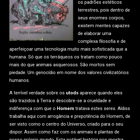
os padrões estéticos
terrestres, pois dentro de
seus enormes corpos,
existem mentes capazes
de elaborar uma
complexa filosofia e de
aperfeiçoar uma tecnologia muito mais sofisticada que a
humana. Só que os terráqueos os tratam como pouco
mais do que animais asquerosos. São mortos sem
piedade. Um genocídio em nome dos valores civilizatórios
humanos.
A terrível verdade sobre os
utods
aparece quando eles
são trazidos à Terra e descobre-se a crueldade e
indiferença com que o
Homem
tratava estes seres. Aldiss
trabalha aqui com arrogância e prepotência do Homem, de
ser visto como o centro do Universo, criado para o seu
dispor. Assim como faz com os animais e plantas de
nosso próprio mundo. Esta notável história nos mostra