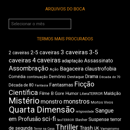
ARQUIVOS DO BOCA
Arquivos
do
Boca
TERMOS MAIS PROCURADOS
3 caveiras
3-5
2-5 caveiras
2 caveiras
4 caveiras
caveiras
Assassinato
adaptação
Assombração
Bagaceira
claustrofobia
Ação
Drama
Comédia
Demônio
Destaque
continuação
Década de 70
Ficção
Fantasmas
Década de 80
Fantasia
Científica
Filme B
Gore
Humor
Maldição
LiteraTERROR
Mistério
monstros
monstro
Mortos Vivos
Quarta Dimensão
Sangue
religiosidade
sci-fi
em Profusão
Suspense
terror
Slasher
SexTERROR
Thriller
Trash
de segunda
UK
Vampirismo
Terror na Casa