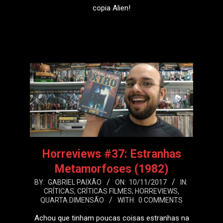
copia Alien!
LEIA MAIS
Horreviews #37: Estranhas
Metamorfoses (1982)
2017-
BY:
GABRIEL PAIXÃO
ON:
10/11/2017
IN:
CRÍTICAS
,
CRÍTICAS FILMES
,
HORREVIEWS
,
11-
QUARTA DIMENSÃO
WITH:
0 COMMENTS
10
Achou que tinham poucas coisas estranhas na