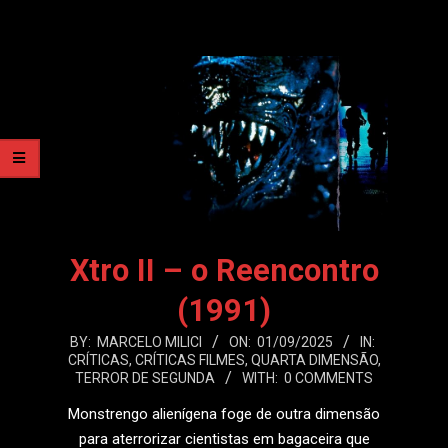
Xtro II – o Reencontro
(1991)
2025-
BY:
MARCELO MILICI
ON:
01/09/2025
IN:
CRÍTICAS
,
CRÍTICAS FILMES
,
QUARTA DIMENSÃO
,
09-
TERROR DE SEGUNDA
WITH:
0 COMMENTS
01
Monstrengo alienígena foge de outra dimensão
para aterrorizar cientistas em bagaceira que