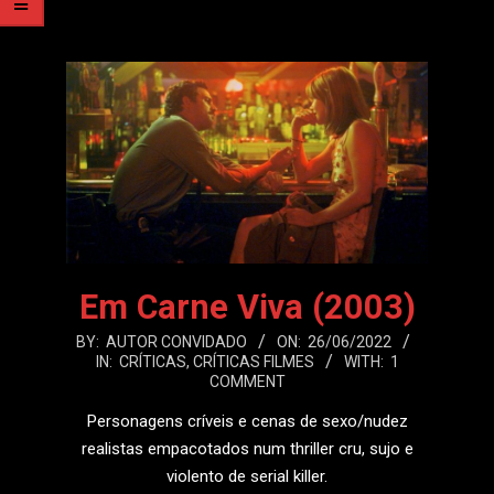
Em Carne Viva (2003)
2022-
BY:
AUTOR CONVIDADO
ON:
26/06/2022
IN:
CRÍTICAS
,
CRÍTICAS FILMES
WITH:
1
06-
COMMENT
26
Personagens críveis e cenas de sexo/nudez
realistas empacotados num thriller cru, sujo e
violento de serial killer.