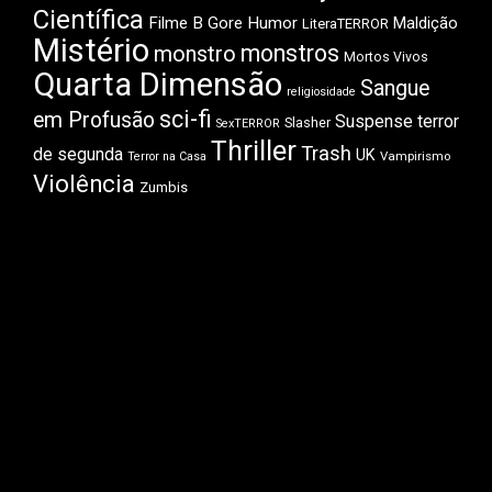
Científica
Filme B
Gore
Humor
Maldição
LiteraTERROR
Mistério
monstros
monstro
Mortos Vivos
Quarta Dimensão
Sangue
religiosidade
sci-fi
em Profusão
Suspense
terror
Slasher
SexTERROR
Thriller
Trash
de segunda
UK
Vampirismo
Terror na Casa
Violência
Zumbis