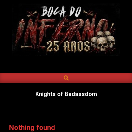
Skip
to
content
BOCA
DO
SEARCH
Primary
INFERNO
Navigation
Menu
Knights of Badassdom
Nothing found