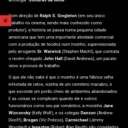
antologia “
Sombras da Noite
”.
Com direção de
Ralph S. Singleton
(em seu único
trabalho no cinema, sendo mais conhecido como
produtor), a história se passa numa pequena cidade
americana que tem uma importante atividade comercial
com a produção de tecidos num moinho, supervisionada
pelo arrogante
Sr. Warwick
(Stephen Macht), que contrata
o recém-chegado
John Hall
(David Andrews), um pacato
viúvo a procura de trabalho.
O que ele não sabe é que o moinho é uma fábrica velha
infestada de ratos, vizinha de um cemitério macabro, e
que esconde um porão cheio de ambientes abandonados.
E as coisas se complicam quando ele e outros
funcionários como seu par romântico, a mocinha
Jane
Wisconsky
(Kelly Wolf), e os colegas
Danson
(Andrew
Divoff),
Brogan
(Vic Polizos),
Carmichael
(Jimmy
Woodard) e
Ippeston
(Robert Alan Beuth) são convidados