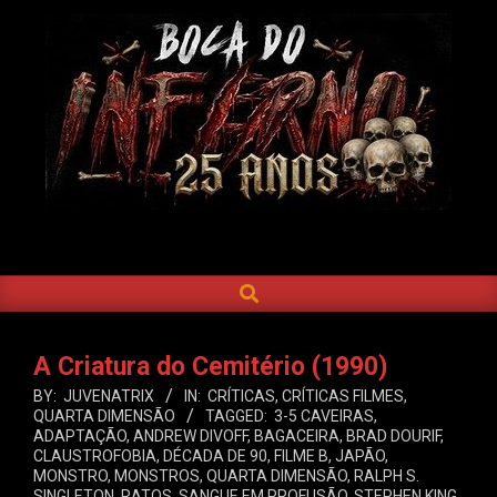
Skip
to
content
BOCA
DO
SEARCH
Primary
INFERNO
Navigation
Menu
A Criatura do Cemitério (1990)
BY:
JUVENATRIX
IN:
CRÍTICAS
,
CRÍTICAS FILMES
,
QUARTA DIMENSÃO
TAGGED:
3-5 CAVEIRAS
,
ADAPTAÇÃO
,
ANDREW DIVOFF
,
BAGACEIRA
,
BRAD DOURIF
,
CLAUSTROFOBIA
,
DÉCADA DE 90
,
FILME B
,
JAPÃO
,
MONSTRO
,
MONSTROS
,
QUARTA DIMENSÃO
,
RALPH S.
SINGLETON
,
RATOS
,
SANGUE EM PROFUSÃO
,
STEPHEN KING
,