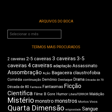
ARQUIVOS DO BOCA
Arquivos
do
Boca
TERMOS MAIS PROCURADOS
3 caveiras
3-5
2-5 caveiras
2 caveiras
4 caveiras
caveiras
Assassinato
adaptação
Assombração
Bagaceira
claustrofobia
Ação
Drama
Comédia
Demônio
Destaque
continuação
Década de 70
Ficção
Fantasmas
Década de 80
Fantasia
Científica
Filme B
Gore
Humor
Maldição
LiteraTERROR
Mistério
monstros
monstro
Mortos Vivos
Quarta Dimensão
Sangue
religiosidade