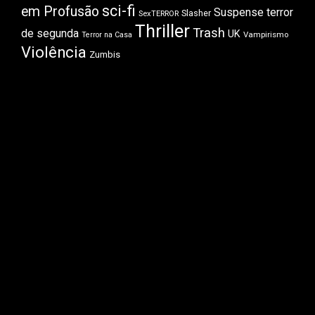
sci-fi
em Profusão
Suspense
terror
Slasher
SexTERROR
Thriller
Trash
de segunda
UK
Vampirismo
Terror na Casa
Violência
Zumbis