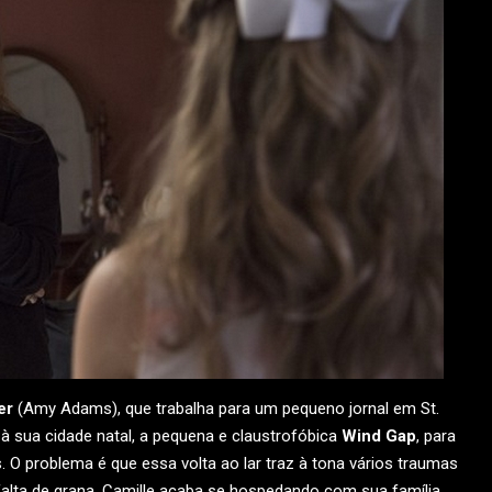
er
(Amy Adams), que trabalha para um pequeno jornal em St.
 à sua cidade natal, a pequena e claustrofóbica
Wind Gap
, para
 O problema é que essa volta ao lar traz à tona vários traumas
alta de grana, Camille acaba se hospedando com sua família,