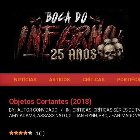
Skip
to
content
BOCA
DO
NOTÍCIAS
ARTIGOS
CRÍTICAS
POR DÉC
Primary
INFERNO
Navigation
Menu
Objetos Cortantes (2018)
BY:
AUTOR CONVIDADO
IN:
CRÍTICAS
,
CRÍTICAS SÉRIES DE TV
AMY ADAMS
,
ASSASSINATO
,
GILLIAN FLYNN
,
HBO
,
JEAN-MARC VA
4
(
1
)