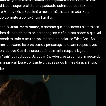
ndríaca e super protetora; o padrasto submisso que faz
; e
Amma
(Eliza Scanlen) a meia-irmã mega mimada. Esta
 ao limite a convivência familiar.
or é o
Jean-Marc Vallée
, o mesmo que encabeçou a premiada
 mudam de acordo com os personagens e dão dicas sobre o que vai
escondem todo o seu corpo, mesmo no calor de Wind Gap. Ao
ente, enquanto isso os outros personagens usam roupes leves
ão é de que Camille nunca está realmente naquele lugar,
 “
sair
” da realidade. Já sua mãe, Adora, está sempre impecável:
ar angelical. Esse contraste ultrapassa os limites da aparência,
lha.