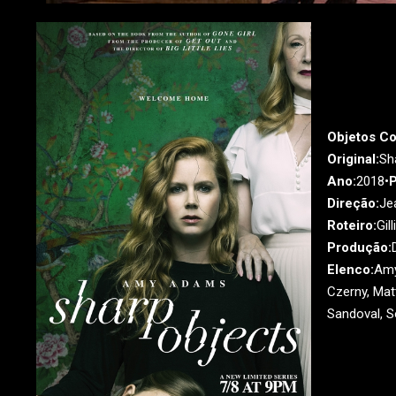
Objetos Co
Original:
Sh
Ano:
2018•
P
Direção:
Je
Roteiro:
Gil
Produção:
Elenco:
Amy
Czerny, Mat
Sandoval, So