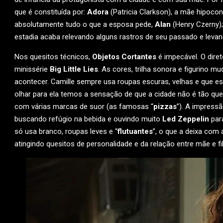
que é constituída por:
Adora
(Patricia Clarkson), a mãe hipoco
absolutamente tudo o que a esposa pede,
Alan
(Henry Czerny)
estadia acaba relevando alguns rastros de seu passado e levando
Nos quesitos técnicos,
Objetos Cortantes
é impecável. O diret
minissérie
Big Little Lies
. As cores, trilha sonora e figurino
acontecer. Camille sempre usa roupas escuras, velhas e que 
olhar para ela temos a sensação de que a cidade não é tão qu
com várias marcas de suor (as famosas “
pizzas
”). A impress
buscando refúgio na bebida e ouvindo muito
Led Zeppelin
para
só usa branco, roupas leves e “
flutuantes
”, o que a deixa com 
atingindo quesitos de personalidade e da relação entre mãe e fi