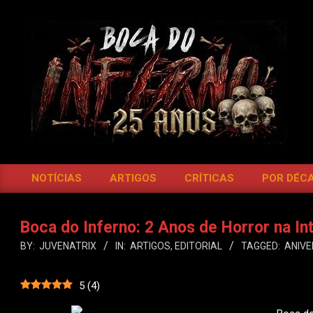
Skip
to
content
BOCA
DO
NOTÍCIAS
ARTIGOS
CRÍTICAS
POR DÉC
Primary
INFERNO
Navigation
Menu
Boca do Inferno: 2 Anos de Horror na Int
BY:
JUVENATRIX
IN:
ARTIGOS
,
EDITORIAL
TAGGED:
ANIVE
5
(
4
)