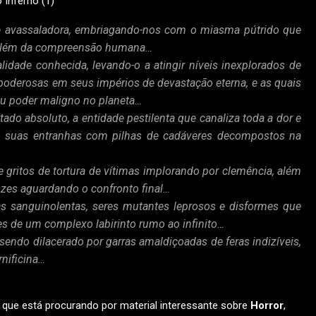
 e avassaladora, embriagando-nos com o miasma pútrido que
 além da compreensão humana…
idade conhecida, levando-o a atingir níveis inexplorados de
poderosas em seus impérios de devastação eterna, e as quais
 poder maligno no planeta…
do absoluto, a entidade pestilenta que canaliza toda a dor e
 suas entranhas com pilhas de cadáveres decompostos na
 gritos de tortura de vítimas implorando por clemência, além
ozes aguardando o confronto final…
tas sanguinolentas, seres mutantes leprosos e disformes que
s de um complexo labirinto rumo ao infinito…
sendo dilacerado por garras amaldiçoadas de feras indizíveis,
nificina…
 que está procurando por material interessante sobre
Horror
,