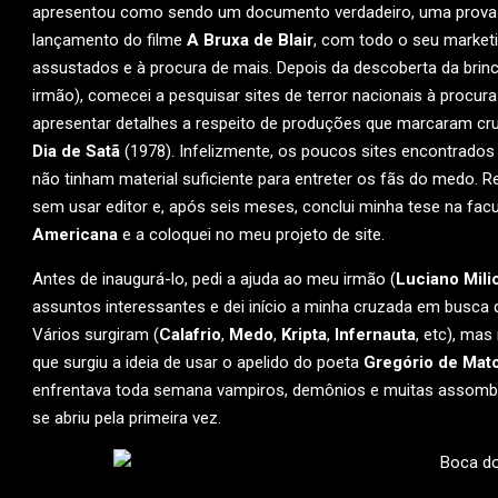
apresentou como sendo um documento verdadeiro, uma prova co
lançamento do filme
A Bruxa de Blair
, com todo o seu marketi
assustados e à procura de mais. Depois da descoberta da brin
irmão), comecei a pesquisar sites de terror nacionais à procu
apresentar detalhes a respeito de produções que marcaram cr
Dia de Satã
(1978). Infelizmente, os poucos sites encontrados
não tinham material suficiente para entreter os fãs do medo. 
sem usar editor e, após seis meses, conclui minha tese na fac
Americana
e a coloquei no meu projeto de site.
Antes de inaugurá-lo, pedi a ajuda ao meu irmão (
Luciano Milic
assuntos interessantes e dei início a minha cruzada em busc
Vários surgiram (
Calafrio
,
Medo
,
Kripta
,
Infernauta
, etc), ma
que surgiu a ideia de usar o apelido do poeta
Gregório de Mat
enfrentava toda semana vampiros, demônios e muitas assombr
se abriu pela primeira vez.