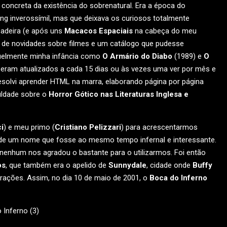
ncreta da existência do sobrenatural. Era a época do
ng inverossímil, mas que deixava os curiosos totalmente
cadeira (e após uns
Macacos Espaciais
na cabeça do meu
ra de novidades sobre filmes e um catálogo que pudesse
uelmente minha infância como
O Armário do Diabo
(1989) e
O
 eram atualizados a cada 15 dias ou às vezes uma ver por mês e
Resolvi aprender HTML na marra, elaborando página por página
uldade sobre o
Horror Gótico nas Literaturas Inglesa e
i
) e meu primo (
Cristiano Pelizzari
) para acrescentarmos
a de um nome que fosse ao mesmo tempo infernal e interessante.
s nenhum nos agradou o bastante para o utilizarmos. Foi então
os
, que também era o apelido de
Sunnydale
, cidade onde
Buffy
ações. Assim, no dia 10 de maio de 2001, o
Boca do Inferno