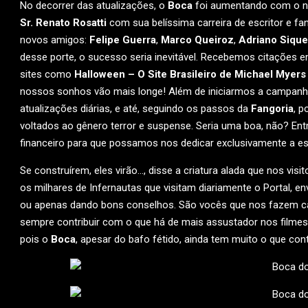
No decorrer das atualizações, o
Boca
foi aumentando com o nas
Sr. Renato Rosatti
com sua belíssima carreira de escritor e fa
novos amigos:
Felipe Guerra
,
Marco Queiroz
,
Adriano Sique
desse porte, o sucesso seria inevitável. Recebemos citações 
sites como
Halloween – O Site Brasileiro de Michael Myers
nossos sonhos vão mais longe! Além de iniciarmos a campanh
atualizações diárias, e até, seguindo os passos da
Fangoria
, p
voltados ao gênero terror e suspense. Seria uma boa, não? Entr
financeiro para que possamos nos dedicar exclusivamente a e
Se construírem, eles virão…, disse a criatura alada que nos visi
os milhares de Infernautas que visitam diariamente o Portal, e
ou apenas dando bons conselhos. São vocês que nos fazem ca
sempre contribuir com o que há de mais assustador nos filmes e
pois o
Boca
, apesar do bafo fétido, ainda tem muito o que cont