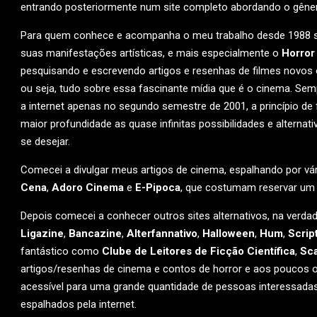
entrando posteriormente num site completo abordando o gêner
Para quem conhece e acompanha o meu trabalho desde 1988 s
suas manifestações artísticas, e mais especialmente o
Horror
pesquisando e escrevendo artigos e resenhas de filmes novos o
ou seja, tudo sobre essa fascinante mídia que é o cinema. Se
a internet apenas no segundo semestre de 2001, a princípio 
maior profundidade as quase infinitas possibilidades e alterna
se desejar.
Comecei a divulgar meus artigos de cinema, espalhando por v
Cena
,
Adoro Cinema
e
E-Pipoca
, que costumam reservar um 
Depois comecei a conhecer outros sites alternativos, na verd
Ligazine
,
Bancazine
,
Alterfannativo
,
Halloween
,
Hum
,
Scrip
fantástico como
Clube de Leitores de Ficção Científica
,
Sc
artigos/resenhas de cinema e contos de horror e aos poucos o 
acessível para uma grande quantidade de pessoas interessadas
espalhados pela internet.