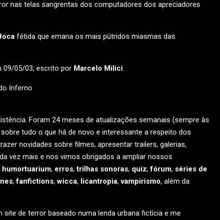
rror nas telas sangrentas dos computadores dos apreciadores
Boca
fétida que emana os mais pútridos miasmas das
09/05/03, escrito por
Marcelo Milici
.
istência. Foram 24 meses de atualizações semanais (sempre às
 sobre tudo o que há de novo e interessante a respeito dos
azer novidades sobre filmes, apresentar trailers, galerias,
da vez mais e nos vimos obrigados a ampliar nossos
,
humortuarium
,
erros
,
trilhas sonoras
,
quiz
,
fórum
,
séries de
ines
,
fanfictions
,
wicca
,
licantropia
,
vampirismo
, além da
site de terror baseado numa lenda urbana fictícia e me