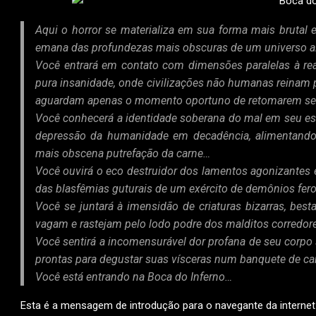
Aqui o horror se materializa em sua forma mais brutal
emana das profundezas mais obscuras de um universo
Você entrará em contato com dimensões paralelas à real
pura insanidade, onde civilizações não humanas reinam 
aguardam apenas o momento oportuno de retomarem seu
Você conhecerá a identidade soberana do mal em seu esta
depressão da humanidade em decadência, alimentando
mais obscena putrefação da carne…
Você ouvirá o eco destruidor dos lamentos agonizantes e
das blasfêmias guturais de um exército de demônios fer
Você se juntará à imensidão de criaturas bizarras, bes
vagam e rastejam pelo lodo podre dos malditos corredore
Você sentirá a incomensurável dor profana de seu corpo 
prontas para degustar suas vísceras num banquete de car
Você está entrando na Boca do Inferno…
Esta é a mensagem de introdução para o navegante da internet