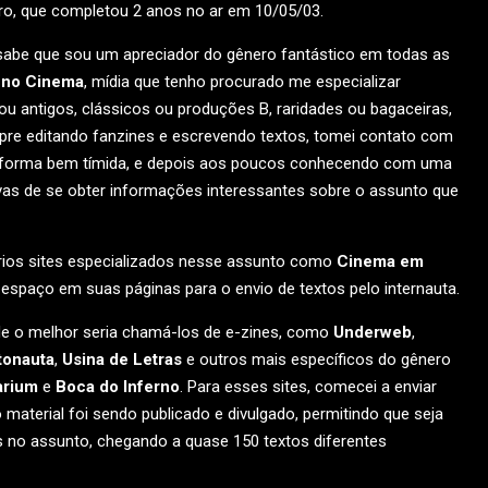
o, que completou 2 anos no ar em 10/05/03.
abe que sou um apreciador do gênero fantástico em todas as
 no Cinema
, mídia que tenho procurado me especializar
u antigos, clássicos ou produções B, raridades ou bagaceiras,
mpre editando fanzines e escrevendo textos, tomei contato com
de forma bem tímida, e depois aos poucos conhecendo com uma
tivas de se obter informações interessantes sobre o assunto que
ários sites especializados nesse assunto como
Cinema em
espaço em suas páginas para o envio de textos pelo internauta.
ade o melhor seria chamá-los de e-zines, como
Underweb
,
tonauta
,
Usina de Letras
e outros mais específicos do gênero
arium
e
Boca do Inferno
. Para esses sites, comecei a enviar
material foi sendo publicado e divulgado, permitindo que seja
 no assunto, chegando a quase 150 textos diferentes