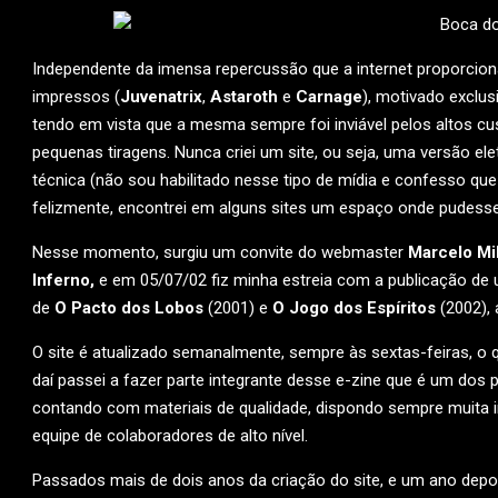
Independente da imensa repercussão que a internet proporcion
impressos (
Juvenatrix
,
Astaroth
e
Carnage
), motivado exclus
tendo em vista que a mesma sempre foi inviável pelos altos cu
pequenas tiragens. Nunca criei um site, ou seja, uma versão el
técnica (não sou habilitado nesse tipo de mídia e confesso q
felizmente, encontrei em alguns sites um espaço onde pudess
Nesse momento, surgiu um convite do webmaster
Marcelo Mil
Inferno,
e em 05/07/02 fiz minha estreia com a publicação de 
de
O Pacto dos Lobos
(2001) e
O Jogo dos Espíritos
(2002),
O site é atualizado semanalmente, sempre às sextas-feiras, o q
daí passei a fazer parte integrante desse e-zine que é um dos p
contando com materiais de qualidade, dispondo sempre muita 
equipe de colaboradores de alto nível.
Passados mais de dois anos da criação do site, e um ano depo