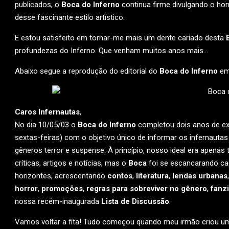
publicados, o
Boca do Inferno
continua firme divulgando o ho
desse fascinante estilo artístico.
E estou satisfeito em tornar-me mais um dente cariado desta
profundezas do Inferno. Que venham muitos anos mais…
Abaixo segue a reprodução do editorial do
Boca do Inferno
em 
Caros Infernautas
,
No dia 10/05/03 o
Boca do Inferno
completou dois anos de ex
sextas-feiras) com o objetivo único de informar os infernautas
gêneros terror e suspense. À princípio, nosso ideal era apenas tr
críticas, artigos e notícias, mas o
Boca
foi se escancarando ca
horizontes, acrescentando
contos
,
literatura
,
lendas urbanas
horror
,
promoções
,
regras para sobreviver no gênero
,
fanz
nossa recém-inaugurada
Lista de Discussão
.
Vamos voltar a fita! Tudo começou quando meu irmão criou um 