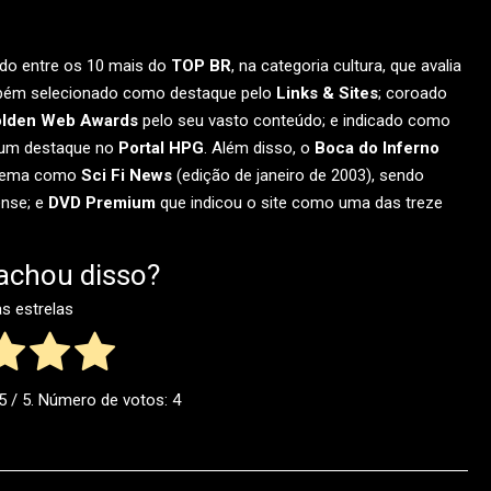
ado entre os 10 mais do
TOP BR
, na categoria cultura, que avalia
também selecionado como destaque pelo
Links & Sites
; coroado
lden Web Awards
pelo seu vasto conteúdo; e indicado como
e um destaque no
Portal HPG
. Além disso, o
Boca do Inferno
cinema como
Sci Fi News
(edição de janeiro de 2003), sendo
ense; e
DVD Premium
que indicou o site como uma das treze
achou disso?
as estrelas
5
/ 5. Número de votos:
4