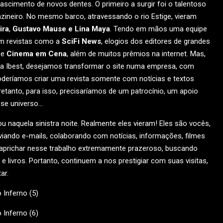
cimento de novos dentes. O primeiro a surgir foi o talentoso
nzineiro. No mesmo barco, atravessando o rio Estige, vieram
ira
,
Gustavo Mause e
Lina Maya
. Tendo em mãos uma equipe
em revistas como a
SciFi News
, elogios dos editores de grandes
e
Cinema em Cena
, além de muitos prêmios na internet. Mas,
a Ibest, desejamos transformar o site numa empresa, com
oderíamos criar uma revista somente com notícias e textos
etanto, para isso, precisaríamos de um patrocínio, um apoio
sse universo…
tou naquela sinistra noite. Realmente eles vieram! Eles são vocês,
nviando e-mails, colaborando com notícias, informações, filmes
prichar nesse trabalho extremamente prazeroso, buscando
 livros. Portanto, continuem a nos prestigiar com suas visitas,
ar.