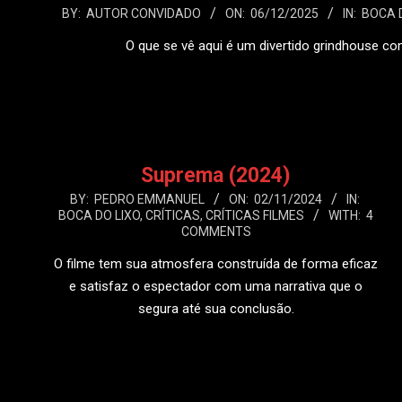
2025-
BY:
AUTOR CONVIDADO
ON:
06/12/2025
IN:
BOCA 
12-
O que se vê aqui é um divertido grindhouse c
06
LEIA
Suprema (2024)
2024-
BY:
PEDRO EMMANUEL
ON:
02/11/2024
IN:
BOCA DO LIXO
,
CRÍTICAS
,
CRÍTICAS FILMES
WITH:
4
11-
COMMENTS
02
O filme tem sua atmosfera construída de forma eficaz
e satisfaz o espectador com uma narrativa que o
segura até sua conclusão.
LEIA MAIS