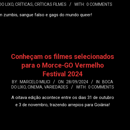
DO LIXO
,
CRÍTICAS
,
CRÍTICAS FILMES
WITH:
0 COMMENTS
om zumbis, sangue falso e gags do mundo queer!
 MAIS
Conheçam os filmes selecionados
para o Morce-GO Vermelho
Festival 2024
2024-
BY:
MARCELO MILICI
ON:
28/09/2024
IN:
BOCA
DO LIXO
,
CINEMA
,
VARIEDADES
WITH:
0 COMMENTS
09-
28
A oitava edição acontece entre os dias 31 de outubro
e 3 de novembro, trazendo arrepios para Goiânia!
LEIA MAIS