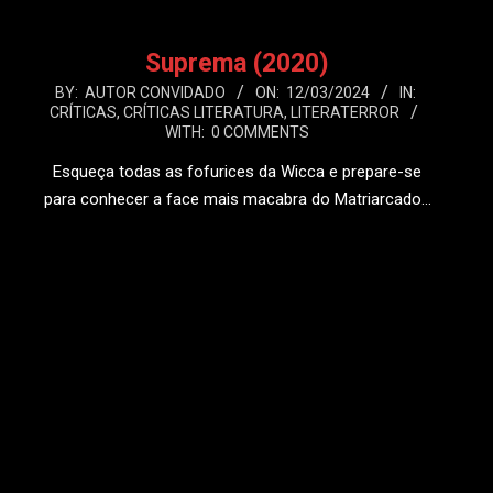
Suprema (2020)
2024-
BY:
AUTOR CONVIDADO
ON:
12/03/2024
IN:
CRÍTICAS
,
CRÍTICAS LITERATURA
,
LITERATERROR
03-
WITH:
0 COMMENTS
12
Esqueça todas as fofurices da Wicca e prepare-se
para conhecer a face mais macabra do Matriarcado…
LEIA MAIS