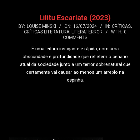
Lilitu Escarlate (2023)
2024-
BY:
LOUISE MINSKI
ON:
16/07/2024
IN:
CRÍTICAS
,
CRÍTICAS LITERATURA
,
LITERATERROR
WITH:
0
07-
COMMENTS
16
É uma leitura instigante e rápida, com uma
obscuridade e profundidade que refletem o cenário
atual da sociedade junto a um terror sobrenatural que
certamente vai causar ao menos um arrepio na
espinha.
LEIA MAIS