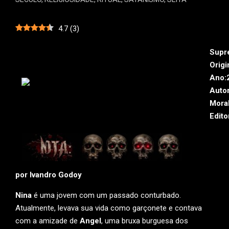
4.7
(
3
)
Supr
Origi
Ano:
Autor
Mora
Edito
por Ivandro Godoy
Nina
é uma jovem com um passado conturbado.
Atualmente, levava sua vida como garçonete e contava
com a amizade de
Angel
, uma bruxa burguesa dos