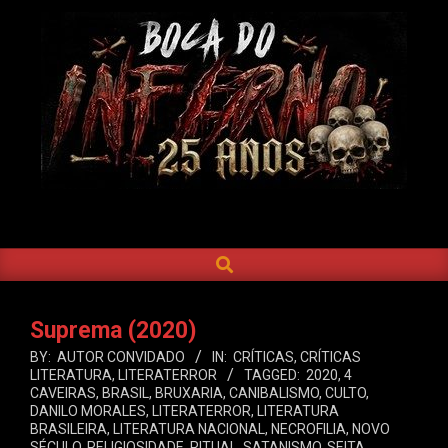
Skip
to
content
BOCA
DO
SEARCH
Primary
INFERNO
Navigation
Menu
Suprema (2020)
BY:
AUTOR CONVIDADO
IN:
CRÍTICAS
,
CRÍTICAS
LITERATURA
,
LITERATERROR
TAGGED:
2020
,
4
CAVEIRAS
,
BRASIL
,
BRUXARIA
,
CANIBALISMO
,
CULTO
,
DANILO MORALES
,
LITERATERROR
,
LITERATURA
BRASILEIRA
,
LITERATURA NACIONAL
,
NECROFILIA
,
NOVO
SÉCULO
,
RELIGIOSIDADE
,
RITUAL
,
SATANISMO
,
SEITA