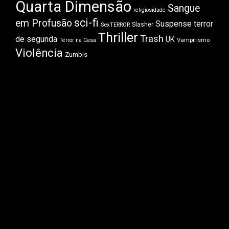
Quarta Dimensão
Sangue
religiosidade
sci-fi
em Profusão
Suspense
terror
Slasher
SexTERROR
Thriller
Trash
de segunda
UK
Vampirismo
Terror na Casa
Violência
Zumbis