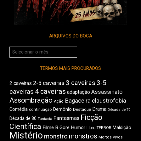
ARQUIVOS DO BOCA
Arquivos
do
Boca
TERMOS MAIS PROCURADOS
3 caveiras
3-5
2-5 caveiras
2 caveiras
4 caveiras
caveiras
Assassinato
adaptação
Assombração
Bagaceira
claustrofobia
Ação
Drama
Demônio
Comédia
Destaque
continuação
Década de 70
Ficção
Fantasmas
Década de 80
Fantasia
Científica
Filme B
Gore
Humor
Maldição
LiteraTERROR
Mistério
monstros
monstro
Mortos Vivos