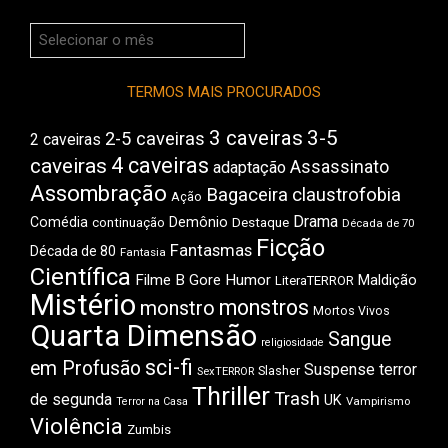
Arquivos
do
Boca
TERMOS MAIS PROCURADOS
3 caveiras
3-5
2-5 caveiras
2 caveiras
4 caveiras
caveiras
Assassinato
adaptação
Assombração
Bagaceira
claustrofobia
Ação
Drama
Comédia
Demônio
Destaque
continuação
Década de 70
Ficção
Fantasmas
Década de 80
Fantasia
Científica
Filme B
Gore
Humor
Maldição
LiteraTERROR
Mistério
monstros
monstro
Mortos Vivos
Quarta Dimensão
Sangue
religiosidade
sci-fi
em Profusão
Suspense
terror
Slasher
SexTERROR
Thriller
Trash
de segunda
UK
Vampirismo
Terror na Casa
Violência
Zumbis