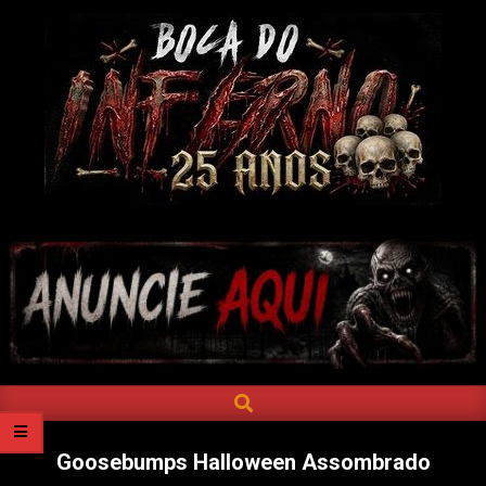
Skip
to
content
BOCA
DO
INFERNO
SEARCH
Primary
Navigation
Menu
Goosebumps Halloween Assombrado