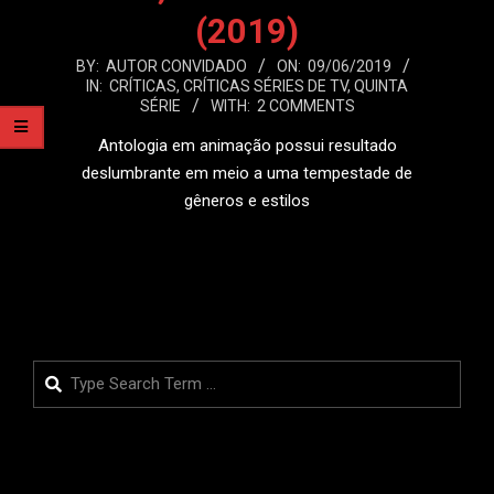
(2019)
2019-
BY:
AUTOR CONVIDADO
ON:
09/06/2019
IN:
CRÍTICAS
,
CRÍTICAS SÉRIES DE TV
,
QUINTA
06-
SÉRIE
WITH:
2 COMMENTS
09
Antologia em animação possui resultado
deslumbrante em meio a uma tempestade de
gêneros e estilos
LEIA MAIS
Search