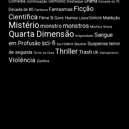
Drama
Comédia
Demônio
Destaque
continuação
Década de 70
Ficção
Fantasmas
Década de 80
Fantasia
Científica
Filme B
Gore
Humor
Maldição
LiteraTERROR
Mistério
monstros
monstro
Mortos Vivos
Quarta Dimensão
Sangue
religiosidade
sci-fi
em Profusão
Suspense
terror
Slasher
SexTERROR
Thriller
Trash
de segunda
UK
Vampirismo
Terror na Casa
Violência
Zumbis