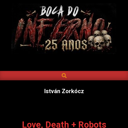
Skip
to
content
BOCA
DO
SEARCH
Primary
INFERNO
Navigation
Menu
István Zorkócz
Love, Death + Robots