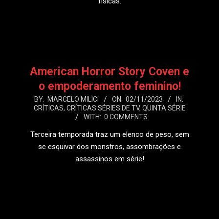
físicas.
LEIA MAIS
American Horror Story Coven e
o empoderamento feminino!
2023-
BY:
MARCELO MILICI
ON:
02/11/2023
IN:
CRÍTICAS
,
CRÍTICAS SÉRIES DE TV
,
QUINTA SÉRIE
11-
WITH:
0 COMMENTS
02
Terceira temporada traz um elenco de peso, sem
se esquivar dos monstros, assombrações e
assassinos em série!
LEIA MAIS