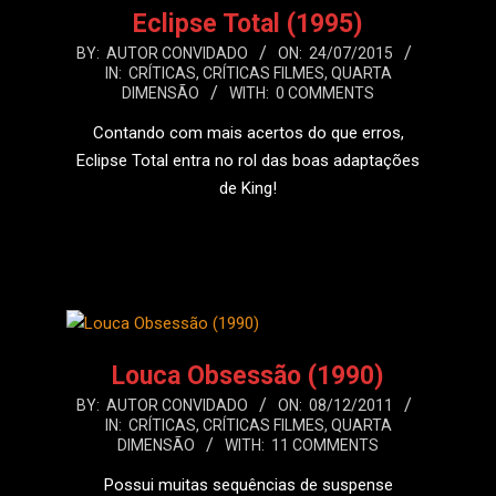
Eclipse Total (1995)
2015-
BY:
AUTOR CONVIDADO
ON:
24/07/2015
IN:
CRÍTICAS
,
CRÍTICAS FILMES
,
QUARTA
07-
DIMENSÃO
WITH:
0 COMMENTS
24
Contando com mais acertos do que erros,
Eclipse Total entra no rol das boas adaptações
de King!
LEIA MAIS
Louca Obsessão (1990)
2011-
BY:
AUTOR CONVIDADO
ON:
08/12/2011
IN:
CRÍTICAS
,
CRÍTICAS FILMES
,
QUARTA
12-
DIMENSÃO
WITH:
11 COMMENTS
08
Possui muitas sequências de suspense