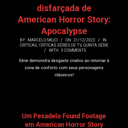
disfarçada de
American Horror Story:
Apocalypse
2023-
BY:
MARCELO MILICI
ON:
21/12/2023
IN:
CRÍTICAS
,
CRÍTICAS SÉRIES DE TV
,
QUINTA SÉRIE
12-
WITH:
3 COMMENTS
21
Série demonstra desgaste criativo ao retornar à
zona de conforto com seus personagens
clássicos!
LEIA MAIS
Um Pesadelo Found Footage
em American Horror Story