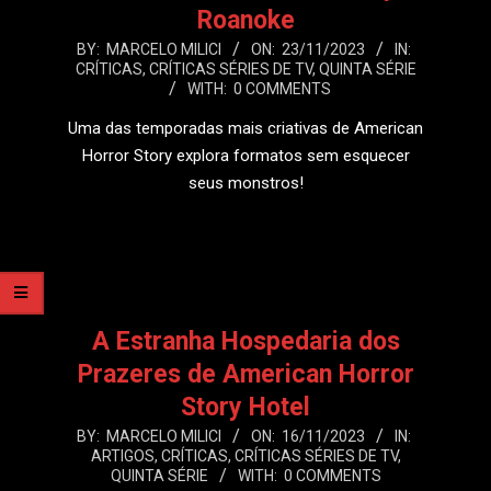
Roanoke
2023-
BY:
MARCELO MILICI
ON:
23/11/2023
IN:
CRÍTICAS
,
CRÍTICAS SÉRIES DE TV
,
QUINTA SÉRIE
11-
WITH:
0 COMMENTS
23
Uma das temporadas mais criativas de American
Horror Story explora formatos sem esquecer
seus monstros!
LEIA MAIS
A Estranha Hospedaria dos
Prazeres de American Horror
Story Hotel
2023-
BY:
MARCELO MILICI
ON:
16/11/2023
IN:
ARTIGOS
,
CRÍTICAS
,
CRÍTICAS SÉRIES DE TV
,
11-
QUINTA SÉRIE
WITH:
0 COMMENTS