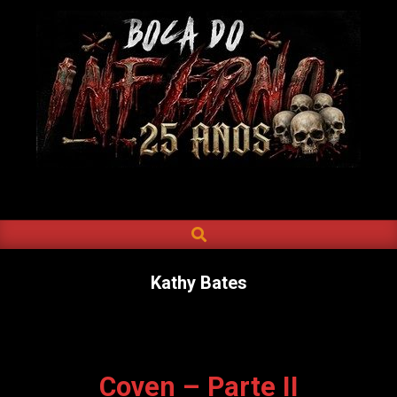
Skip
to
content
BOCA
DO
SEARCH
Primary
INFERNO
Navigation
Menu
Kathy Bates
Coven – Parte II