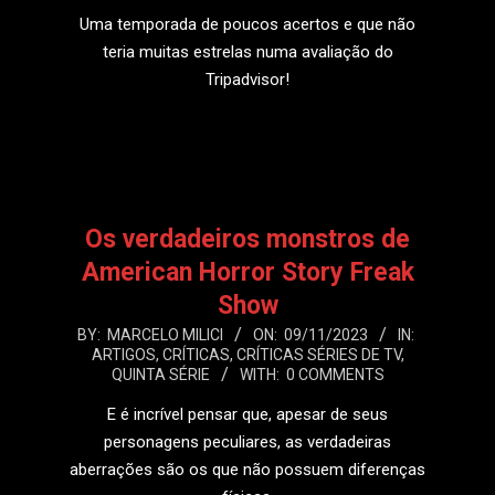
16
Uma temporada de poucos acertos e que não
teria muitas estrelas numa avaliação do
Tripadvisor!
LEIA MAIS
Os verdadeiros monstros de
American Horror Story Freak
Show
2023-
BY:
MARCELO MILICI
ON:
09/11/2023
IN:
ARTIGOS
,
CRÍTICAS
,
CRÍTICAS SÉRIES DE TV
,
11-
QUINTA SÉRIE
WITH:
0 COMMENTS
09
E é incrível pensar que, apesar de seus
personagens peculiares, as verdadeiras
aberrações são os que não possuem diferenças