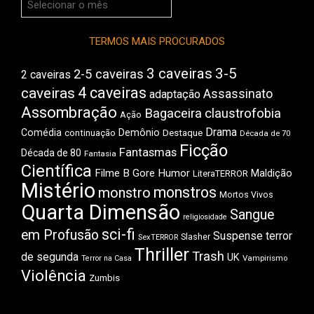
do
Boca
TERMOS MAIS PROCURADOS
3 caveiras
3-5
2-5 caveiras
2 caveiras
4 caveiras
caveiras
Assassinato
adaptação
Assombração
Bagaceira
claustrofobia
Ação
Drama
Comédia
Demônio
Destaque
continuação
Década de 70
Ficção
Fantasmas
Década de 80
Fantasia
Científica
Filme B
Gore
Humor
Maldição
LiteraTERROR
Mistério
monstros
monstro
Mortos Vivos
Quarta Dimensão
Sangue
religiosidade
sci-fi
em Profusão
Suspense
terror
Slasher
SexTERROR
Thriller
Trash
de segunda
UK
Vampirismo
Terror na Casa
Violência
Zumbis