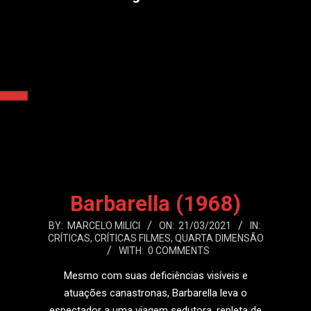
Barbarella (1968)
2021-
BY:
MARCELO MILICI
ON:
21/03/2021
IN:
CRÍTICAS
,
CRÍTICAS FILMES
,
QUARTA DIMENSÃO
03-
WITH:
0 COMMENTS
21
Mesmo com suas deficiências visíveis e
atuações canastronas, Barbarella leva o
espectador a uma viagem sedutora, repleta de