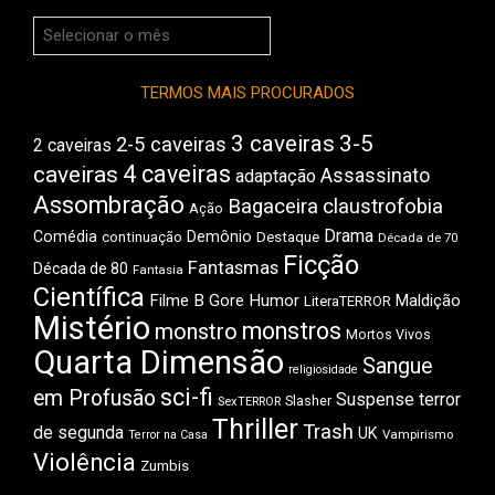
Arquivos
do
Boca
TERMOS MAIS PROCURADOS
3 caveiras
3-5
2-5 caveiras
2 caveiras
4 caveiras
caveiras
Assassinato
adaptação
Assombração
Bagaceira
claustrofobia
Ação
Drama
Comédia
Demônio
Destaque
continuação
Década de 70
Ficção
Fantasmas
Década de 80
Fantasia
Científica
Filme B
Gore
Humor
Maldição
LiteraTERROR
Mistério
monstros
monstro
Mortos Vivos
Quarta Dimensão
Sangue
religiosidade
sci-fi
em Profusão
Suspense
terror
Slasher
SexTERROR
Thriller
Trash
de segunda
UK
Vampirismo
Terror na Casa
Violência
Zumbis