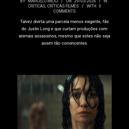
2026-
BY:
MARCELO MILICI
ON:
29/03/2026
IN:
CRÍTICAS
,
CRÍTICAS FILMES
WITH:
0
03-
COMMENTS
29
Talvez divirta uma parcela menos exigente, fãs
do Justin Long e que curtam produções com
animais assassinos, mesmo que estes não seja
assim tão convincentes.
LEIA MAIS