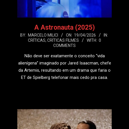
A Astronauta (2025)
2026-
BY:
MARCELO MILICI
ON:
19/04/2026
IN:
CRÍTICAS
,
CRÍTICAS FILMES
WITH:
0
04-
COMMENTS
19
Não deve ser exatamente o conceito “vida
alienígena” imaginado por Jared Isaacman, chefe
da Artemis, resultando em um drama que faria o
ET de Spielberg telefonar mais cedo pra casa.
LEIA MAIS