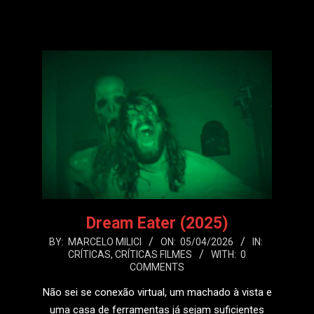
LEIA MAIS
Dream Eater (2025)
2026-
BY:
MARCELO MILICI
ON:
05/04/2026
IN:
CRÍTICAS
,
CRÍTICAS FILMES
WITH:
0
04-
COMMENTS
05
Não sei se conexão virtual, um machado à vista e
uma casa de ferramentas já sejam suficientes