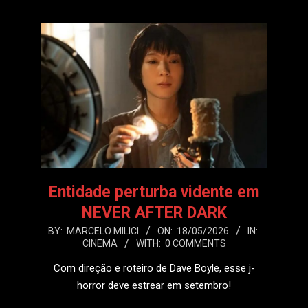
Entidade perturba vidente em
NEVER AFTER DARK
2026-
BY:
MARCELO MILICI
ON:
18/05/2026
IN:
CINEMA
WITH:
0 COMMENTS
05-
18
Com direção e roteiro de Dave Boyle, esse j-
horror deve estrear em setembro!