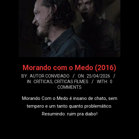
Morando com o Medo (2016)
2026-
BY:
AUTOR CONVIDADO
ON:
25/04/2026
IN:
CRÍTICAS
,
CRÍTICAS FILMES
WITH:
0
04-
COMMENTS
25
Morando Com o Medo é insano de chato, sem
tempero e um tanto quanto problemático.
Resumindo: ruim pra diabo!
LEIA MAIS