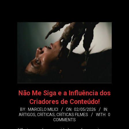
LEIA MAIS
Não Me Siga e a Influência dos
Criadores de Conteúdo!
2026-
BY:
MARCELO MILICI
ON:
02/05/2026
IN:
ARTIGOS
,
CRÍTICAS
,
CRÍTICAS FILMES
WITH:
0
05-
COMMENTS
02