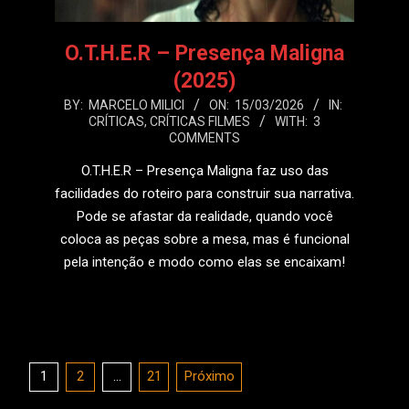
O.T.H.E.R – Presença Maligna
(2025)
2026-
BY:
MARCELO MILICI
ON:
15/03/2026
IN:
CRÍTICAS
,
CRÍTICAS FILMES
WITH:
3
03-
COMMENTS
15
O.T.H.E.R – Presença Maligna faz uso das
facilidades do roteiro para construir sua narrativa.
Pode se afastar da realidade, quando você
coloca as peças sobre a mesa, mas é funcional
pela intenção e modo como elas se encaixam!
LEIA MAIS
Paginação
1
2
…
21
Próximo
de