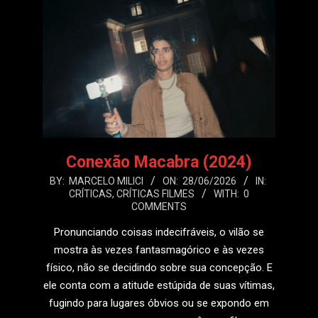
Conexão Macabra (2024)
2026-
BY:
MARCELO MILICI
ON:
28/06/2026
IN:
CRÍTICAS
,
CRÍTICAS FILMES
WITH:
0
06-
COMMENTS
28
Pronunciando coisas indecifráveis, o vilão se
mostra às vezes fantasmagórico e às vezes
físico, não se decidindo sobre sua concepção. E
ele conta com a atitude estúpida de suas vítimas,
fugindo para lugares óbvios ou se expondo em