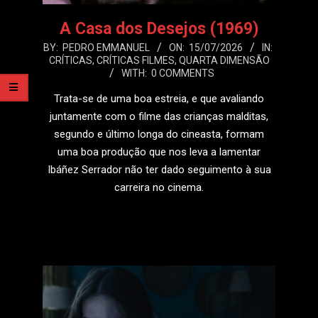
A Casa dos Desejos (1969)
2026-
BY:
PEDRO EMMANUEL
ON:
15/07/2026
IN:
CRÍTICAS
,
CRÍTICAS FILMES
,
QUARTA DIMENSÃO
07-
WITH:
0 COMMENTS
15
Trata-se de uma boa estreia, e que avaliando
juntamente com o filme das crianças malditas,
segundo e último longa do cineasta, formam
uma boa produção que nos leva a lamentar
Ibáñez Serrador não ter dado seguimento à sua
carreira no cinema.
LEIA MAIS