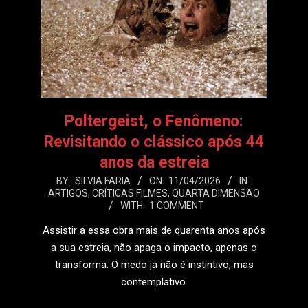
Poltergeist, o Fenômeno:
Revisitando o clássico após 44
anos da estreia
2026-
BY:
SILVIA FARIA
ON:
11/04/2026
IN:
ARTIGOS
,
CRÍTICAS FILMES
,
QUARTA DIMENSÃO
04-
WITH:
1 COMMENT
11
Assistir a essa obra mais de quarenta anos após
a sua estreia, não apaga o impacto, apenas o
transforma. O medo já não é instintivo, mas
contemplativo.