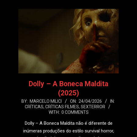
Dolly – A Boneca Maldita
(2025)
2026-
BY:
MARCELO MILICI
ON:
24/04/2026
IN:
CRÍTICAS
,
CRÍTICAS FILMES
,
SEXTERROR
04-
WITH:
0 COMMENTS
24
Dolly – A Boneca Maldita não é diferente de
inúmeras produções do estilo survival horror,