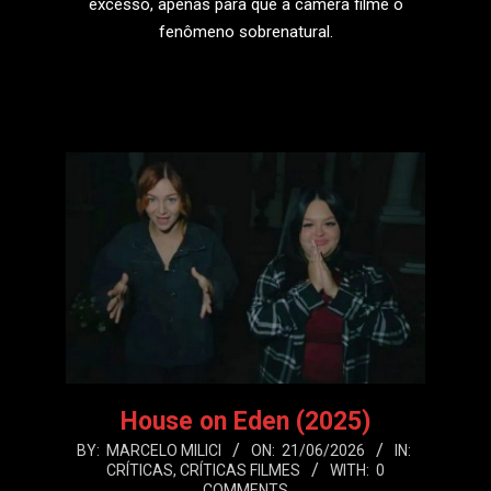
excesso, apenas para que a câmera filme o
fenômeno sobrenatural.
LEIA MAIS
House on Eden (2025)
2026-
BY:
MARCELO MILICI
ON:
21/06/2026
IN:
CRÍTICAS
,
CRÍTICAS FILMES
WITH:
0
06-
COMMENTS