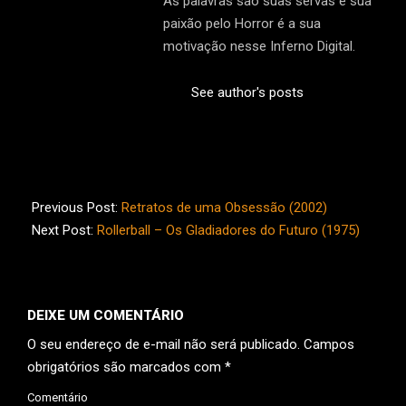
As palavras são suas servas e sua
paixão pelo Horror é a sua
motivação nesse Inferno Digital.
See author's posts
2015-
05-
Previous Post:
Retratos de uma Obsessão (2002)
23
Next Post:
Rollerball – Os Gladiadores do Futuro (1975)
DEIXE UM COMENTÁRIO
O seu endereço de e-mail não será publicado.
Campos
obrigatórios são marcados com
*
Comentário