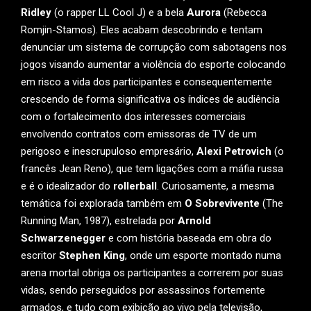
Ridley
(o rapper LL Cool J) e a bela
Aurora
(Rebecca
Romjin-Stamos). Eles acabam descobrindo e tentam
denunciar um sistema de corrupção com sabotagens nos
jogos visando aumentar a violência do esporte colocando
em risco a vida dos participantes e consequentemente
crescendo de forma significativa os índices de audiência
com o fortalecimento dos interesses comerciais
envolvendo contratos com emissoras de TV de um
perigoso e inescrupuloso empresário,
Alexi Petrovich
(o
francês Jean Reno), que tem ligações com a máfia russa
e é o idealizador do
rollerball
. Curiosamente, a mesma
temática foi explorada também em
O Sobrevivente
(The
Running Man, 1987), estrelada por
Arnold
Schwarzenegger
e com história baseada em obra do
escritor
Stephen King
, onde um esporte montado numa
arena mortal obriga os participantes a correrem por suas
vidas, sendo perseguidos por assassinos fortemente
armados, e tudo com exibição ao vivo pela televisão,