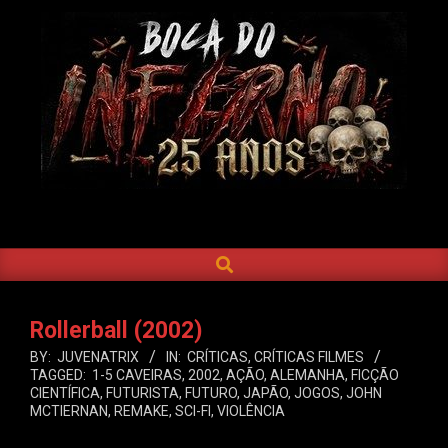
Skip
to
content
BOCA
DO
SEARCH
Primary
INFERNO
Navigation
Menu
Rollerball (2002)
BY:
JUVENATRIX
IN:
CRÍTICAS
,
CRÍTICAS FILMES
TAGGED:
1-5 CAVEIRAS
,
2002
,
AÇÃO
,
ALEMANHA
,
FICÇÃO
CIENTÍFICA
,
FUTURISTA
,
FUTURO
,
JAPÃO
,
JOGOS
,
JOHN
MCTIERNAN
,
REMAKE
,
SCI-FI
,
VIOLÊNCIA