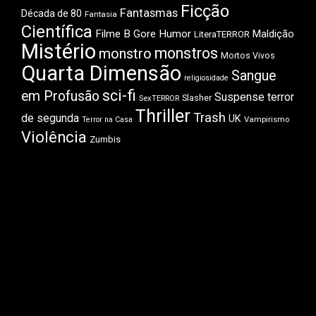
Ficção
Fantasmas
Década de 80
Fantasia
Científica
Filme B
Gore
Humor
Maldição
LiteraTERROR
Mistério
monstros
monstro
Mortos Vivos
Quarta Dimensão
Sangue
religiosidade
sci-fi
em Profusão
Suspense
terror
Slasher
SexTERROR
Thriller
Trash
de segunda
UK
Vampirismo
Terror na Casa
Violência
Zumbis