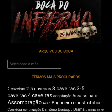
ARQUIVOS DO BOCA
Arquivos
do
Boca
TERMOS MAIS PROCURADOS
3 caveiras
3-5
2-5 caveiras
2 caveiras
4 caveiras
caveiras
Assassinato
adaptação
Assombração
Bagaceira
claustrofobia
Ação
Drama
Comédia
Demônio
Destaque
continuação
Década de 70