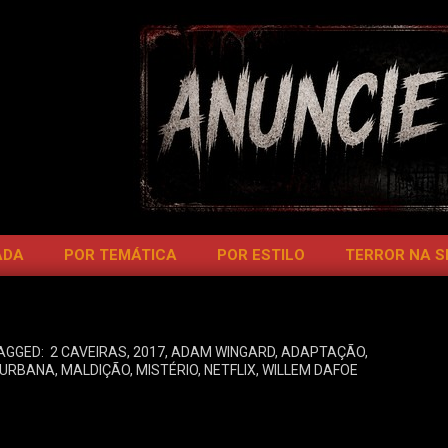
ADA
POR TEMÁTICA
POR ESTILO
TERROR NA 
AGGED:
2 CAVEIRAS
,
2017
,
ADAM WINGARD
,
ADAPTAÇÃO
,
 URBANA
,
MALDIÇÃO
,
MISTÉRIO
,
NETFLIX
,
WILLEM DAFOE