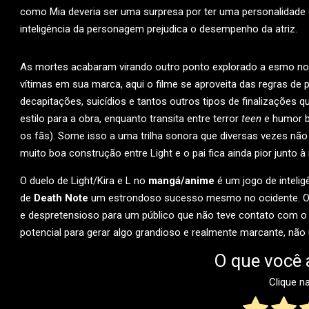
como Mia deveria ser uma surpresa por ter uma personalidade c
inteligência da personagem prejudica o desempenho da atriz.
As mortes acabaram virando outro ponto explorado a esmo no fi
vítimas em sua marca, aqui o filme se aproveita das regras de 
decapitações, suicídios e tantos outros tipos de finalizações 
estilo para a obra, enquanto transita entre terror
teen
e humor b
os fãs). Some isso a uma trilha sonora que diversas vezes nã
muito boa construção entre Light e o pai fica ainda pior junto 
O duelo de Light/Kira e L no
mangá/anime
é um jogo de intelig
de
Death Note
um estrondoso sucesso mesmo no ocidente. O 
e despretensioso para um público que não teve contato com o 
potencial para gerar algo grandioso e realmente marcante, nã
O que você 
Clique n