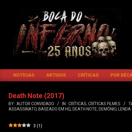
Skip
to
content
BOCA
DO
NOTÍCIAS
ARTIGOS
CRÍTICAS
POR DÉC
Primary
INFERNO
Navigation
Menu
Death Note (2017)
BY:
AUTOR CONVIDADO
IN:
CRÍTICAS
,
CRÍTICAS FILMES
T
ASSASSINATO
,
BASEADO EM HQ
,
DEATH NOTE
,
DEMÔNIO
,
LENDA
3
(
1
)