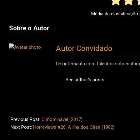
Média da classificação
Sobre o Autor
Autor Convidado
Um infernauta com talentos sobrenaturai
See author's posts
2017-
08-
Previous Post:
O Inominável (2017)
30
Next Post:
Horreviews #26: A Ilha dos Cães (1982)