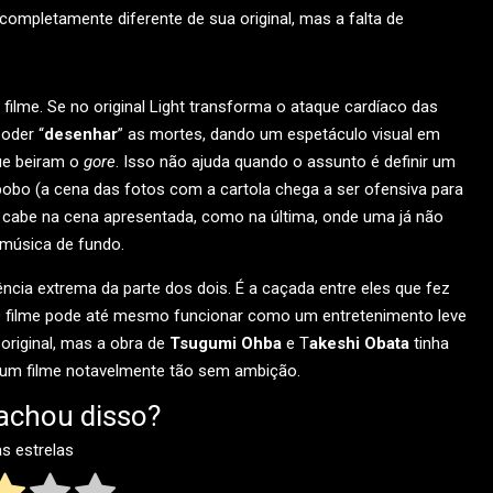
ompletamente diferente de sua original, mas a falta de
lme. Se no original Light transforma o ataque cardíaco das
poder “
desenhar
” as mortes, dando um espetáculo visual em
que beiram o
gore
. Isso não ajuda quando o assunto é definir um
obo (a cena das fotos com a cartola chega a ser ofensiva para
o cabe na cena apresentada, como na última, onde uma já não
à música de fundo.
ência extrema da parte dos dois. É a caçada entre eles que fez
filme pode até mesmo funcionar como um entretenimento leve
original, mas a obra de
Tsugumi Ohba
e T
akeshi Obata
tinha
o um filme notavelmente tão sem ambição.
achou disso?
as estrelas