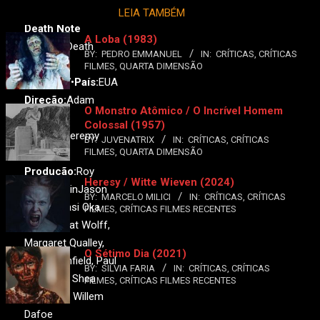
LEIA TAMBÉM
Death Note
A Loba (1983)
Original:
Death
BY:
PEDRO EMMANUEL
IN:
CRÍTICAS
,
CRÍTICAS
Note
FILMES
,
QUARTA DIMENSÃO
Ano:
2017•
País:
EUA
Direção:
Adam
O Monstro Atômico / O Incrível Homem
Wingard
Colossal (1957)
Roteiro:
Jeremy
BY:
JUVENATRIX
IN:
CRÍTICAS
,
CRÍTICAS
FILMES
,
QUARTA DIMENSÃO
Slater
Produção:
Roy
Heresy / Witte Wieven (2024)
LeeDan, LinJason
BY:
MARCELO MILICI
IN:
CRÍTICAS
,
CRÍTICAS
Hoffs, Masi Oka
FILMES
,
CRÍTICAS FILMES RECENTES
Elenco:
Nat Wolff,
Margaret Qualley,
O Sétimo Dia (2021)
Keith Stanfield, Paul
BY:
SILVIA FARIA
IN:
CRÍTICAS
,
CRÍTICAS
Nakauchi, Shea
FILMES
,
CRÍTICAS FILMES RECENTES
Whigham, Willem
Dafoe