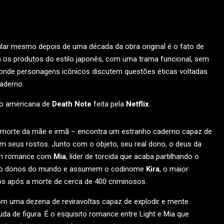
lar mesmo depois de uma década da obra original é o fato de
m os produtos do estilo japonês, com uma trama funcional, sem
o onde personagens icônicos discutem questões éticas voltadas
aderno.
ão americana de
Death Note
feita pela
Netflix
.
 morte da mãe e irmã – encontra um estranho caderno capaz de
seus rostos. Junto com o objeto, seu real dono, o deus da
um romance com
Mia
, líder de torcida que acaba partilhando o
são donos do mundo e assumem o codinome
Kira
, o maior
os após a morte de cerca de 400 criminosos.
, com uma dezena de reviravoltas capaz de explodir e mente
da de figura. É o esquisito romance entre Light e Mia que