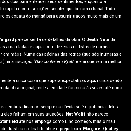
m dos dois para entender seus sentimentos, enquanto a
o rápida e com soluções simples que beiram o banal. Tudo
 puro psicopata do mangá para assumir traços muito mais de um
ingard
parece ser fã de detalhes da obra. O
Death Note
da
nas amareladas e sujas, com dezenas de listas de nomes
oder em mãos. Numa das páginas das regras (que são inúmeras e
 há a inscrição “
Não confie em Ryuk
” e é aí que vem a melhor
ivamente a única coisa que supera expectativas aqui, nunca sendo
 da obra original, onde a entidade funciona às vezes até como
es, embora ficamos sempre na dúvida se é o potencial deles
, ou eles falham em suas atuações.
Nat Wolff
não parece
Stanfield
até nos empolga como L no começo, mas o mau
 drástica no final do filme o prejudicam.
Margaret Qualley