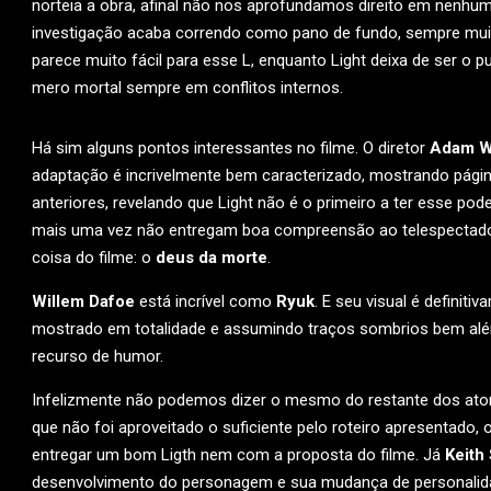
norteia a obra, afinal não nos aprofundamos direito em nenhu
investigação acaba correndo como pano de fundo, sempre muit
parece muito fácil para esse L, enquanto Light deixa de ser o
mero mortal sempre em conflitos internos.
Há sim alguns pontos interessantes no filme. O diretor
Adam W
adaptação é incrivelmente bem caracterizado, mostrando pági
anteriores, revelando que Light não é o primeiro a ter esse p
mais uma vez não entregam boa compreensão ao telespectador)
coisa do filme: o
deus da morte
.
Willem Dafoe
está incrível como
Ryuk
. E seu visual é definit
mostrado em totalidade e assumindo traços sombrios bem além
recurso de humor.
Infelizmente não podemos dizer o mesmo do restante dos ator
que não foi aproveitado o suficiente pelo roteiro apresentado
entregar um bom Ligth nem com a proposta do filme. Já
Keith 
desenvolvimento do personagem e sua mudança de personalidade