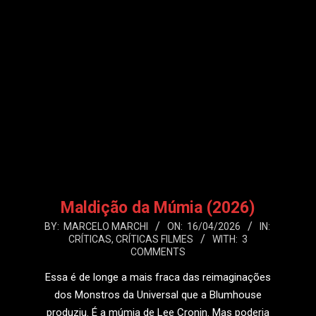
Maldição da Múmia (2026)
2026-
BY:
MARCELO MARCHI
ON:
16/04/2026
IN:
CRÍTICAS
,
CRÍTICAS FILMES
WITH:
3
04-
COMMENTS
16
Essa é de longe a mais fraca das reimaginações
dos Monstros da Universal que a Blumhouse
produziu. É a múmia de Lee Cronin. Mas poderia