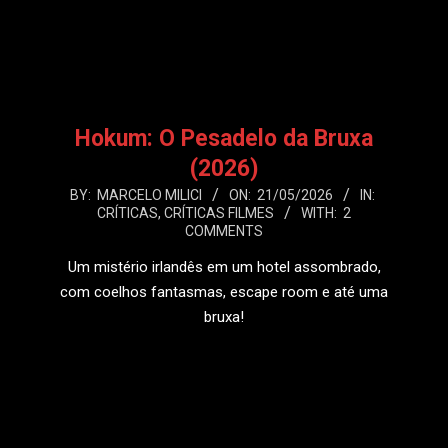
Hokum: O Pesadelo da Bruxa
(2026)
2026-
BY:
MARCELO MILICI
ON:
21/05/2026
IN:
CRÍTICAS
,
CRÍTICAS FILMES
WITH:
2
05-
COMMENTS
21
Um mistério irlandês em um hotel assombrado,
com coelhos fantasmas, escape room e até uma
bruxa!
LEIA MAIS