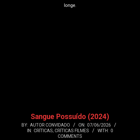
longe.
LEIA MAIS
Sangue Possuído (2024)
2026-
BY:
AUTOR CONVIDADO
ON:
07/06/2026
IN:
CRÍTICAS
,
CRÍTICAS FILMES
WITH:
0
06-
COMMENTS