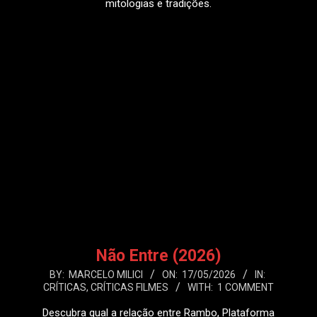
mitologias e tradições.
LEIA MAIS
Não Entre (2026)
2026-
BY:
MARCELO MILICI
ON:
17/05/2026
IN:
CRÍTICAS
,
CRÍTICAS FILMES
WITH:
1 COMMENT
05-
17
Descubra qual a relação entre Rambo, Plataforma