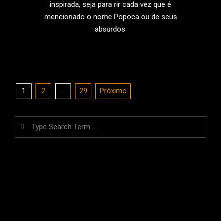
inspirada, seja para rir cada vez que é
mencionado o nome Popoca ou de seus
absurdos.
LEIA MAIS
Paginação
1
2
…
29
Próximo
de
posts
Search