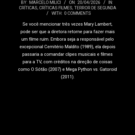
2026-
BY:
MARCELO MILICI
ON:
20/04/2026
IN:
CRÍTICAS
,
CRÍTICAS FILMES
,
TERROR DE SEGUNDA
04-
WITH:
0 COMMENTS
20
Se você mencionar três vezes Mary Lambert,
pode ser que a diretora retorne para fazer mais
um filme ruim. Embora seja a responsável pelo
excepcional Cemitério Maldito (1989), ela depois
passaria a comandar clipes musicais e filmes
para a TV, com créditos na direção de coisas
como O Sótão (2007) e Mega Python vs. Gatoroid
(2011).
LEIA MAIS