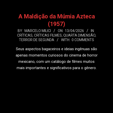
A Maldição da Múmia Azteca
(1957)
2026-
BY:
MARCELO MILICI
ON:
13/04/2026
IN:
CRÍTICAS
,
CRÍTICAS FILMES
,
QUARTA DIMENSÃO
,
04-
TERROR DE SEGUNDA
WITH:
0 COMMENTS
13
Seus aspectos bagaceiros e ideias ingênuas são
apenas momentos curiosos do cinema de horror
mexicano, com um catálogo de filmes muitos
mais importantes e significativos para o gênero.
LEIA MAIS