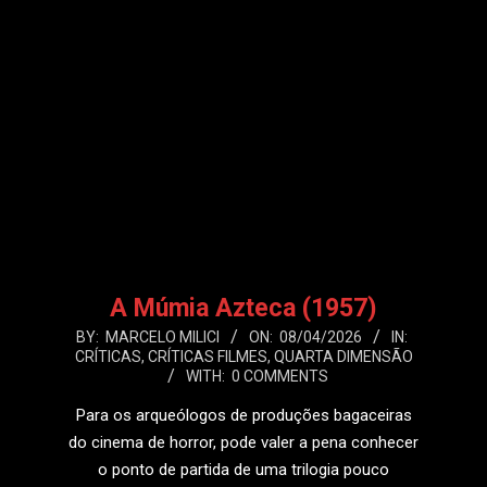
A Múmia Azteca (1957)
2026-
BY:
MARCELO MILICI
ON:
08/04/2026
IN:
CRÍTICAS
,
CRÍTICAS FILMES
,
QUARTA DIMENSÃO
04-
WITH:
0 COMMENTS
08
Para os arqueólogos de produções bagaceiras
do cinema de horror, pode valer a pena conhecer
o ponto de partida de uma trilogia pouco