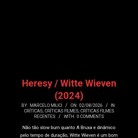
Heresy / Witte Wieven
(2024)
2026-
BY:
MARCELO MILICI
ON:
02/08/2026
IN:
CRÍTICAS
,
CRÍTICAS FILMES
,
CRÍTICAS FILMES
08-
RECENTES
WITH:
0 COMMENTS
02
Não tão slow burn quanto A Bruxa e dinâmico
pelo tempo de duração, Witte Wieven é um bom