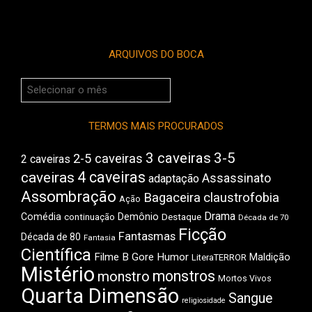
ARQUIVOS DO BOCA
Arquivos
do
Boca
TERMOS MAIS PROCURADOS
3 caveiras
3-5
2-5 caveiras
2 caveiras
4 caveiras
caveiras
Assassinato
adaptação
Assombração
Bagaceira
claustrofobia
Ação
Drama
Comédia
Demônio
Destaque
continuação
Década de 70
Ficção
Fantasmas
Década de 80
Fantasia
Científica
Filme B
Gore
Humor
Maldição
LiteraTERROR
Mistério
monstros
monstro
Mortos Vivos
Quarta Dimensão
Sangue
religiosidade