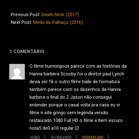
2017-
08-
Previous Post:
Death Note (2017)
30
Next Post:
Medo de Palhaço (2016)
1 COMENTÁRIO
O filme humongous parece com as histórias da
Hanna barbera Scooby foi o diretor paul Lynch
devia ser fã o outro filme baile de formatura
também parece com os desenhos da Hanna
barbera o final do 2 Jason não consegui
entender porque o casal volta pra casa eu vi
filme n site gringo sem legenda versão
restaurado 1080 Full HD o filme e bem escuro
nota5 de0 a10 regular.😑
JOAO
01/04/2023
PERMALINK