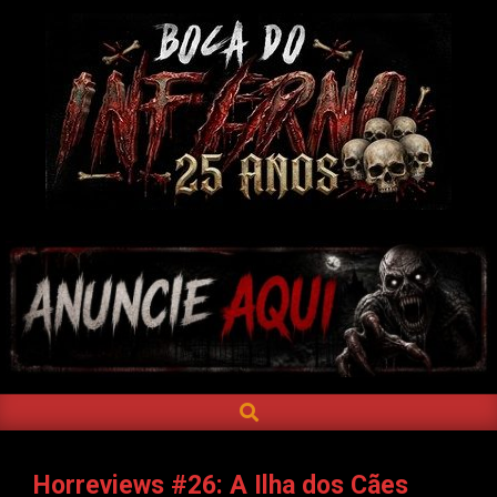
Skip
to
content
BOCA
DO
INFERNO
SEARCH
Primary
Navigation
Menu
Horreviews #26: A Ilha dos Cães