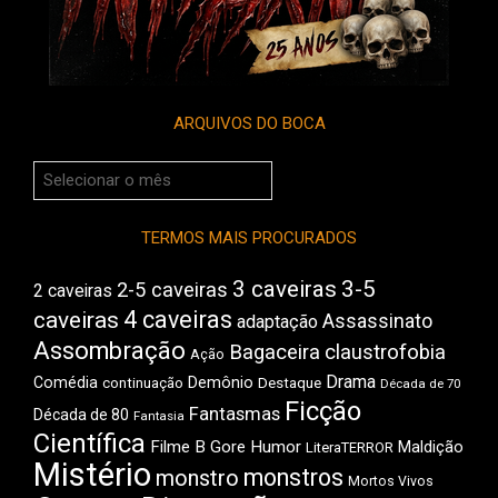
ARQUIVOS DO BOCA
Arquivos
do
Boca
TERMOS MAIS PROCURADOS
3 caveiras
3-5
2-5 caveiras
2 caveiras
4 caveiras
caveiras
Assassinato
adaptação
Assombração
Bagaceira
claustrofobia
Ação
Drama
Comédia
Demônio
Destaque
continuação
Década de 70
Ficção
Fantasmas
Década de 80
Fantasia
Científica
Filme B
Gore
Humor
Maldição
LiteraTERROR
Mistério
monstros
monstro
Mortos Vivos