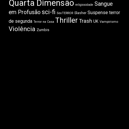
Quarta Dimensão
Sangue
religiosidade
sci-fi
em Profusão
Suspense
terror
Slasher
SexTERROR
Thriller
Trash
de segunda
UK
Vampirismo
Terror na Casa
Violência
Zumbis