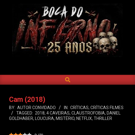
Skip
to
content
BOCA
DO
SEARCH
Primary
INFERNO
Navigation
Menu
Cam (2018)
BY:
AUTOR CONVIDADO
IN:
CRÍTICAS
,
CRÍTICAS FILMES
TAGGED:
2018
,
4 CAVEIRAS
,
CLAUSTROFOBIA
,
DANIEL
GOLDHABER
,
LOUCURA
,
MISTÉRIO
,
NETFLIX
,
THRILLER