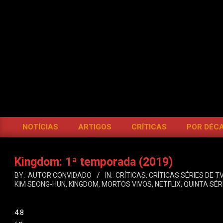
Skip
to
content
BOCA
DO
INFERNO
NOTÍCIAS
ARTIGOS
CRÍTICAS
POR DÉC
Primary
Navigation
Menu
Kingdom: 1ª temporada (2019)
BY:
AUTOR CONVIDADO
IN:
CRÍTICAS
,
CRÍTICAS SÉRIES DE TV
KIM SEONG-HUN
,
KINGDOM
,
MORTOS VIVOS
,
NETFLIX
,
QUINTA SÉR
4.8