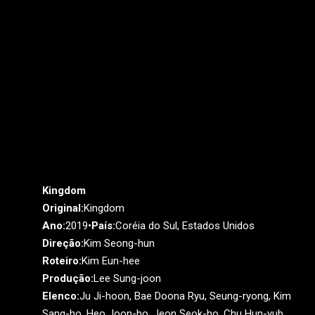
Kingdom
Original:
Kingdom
Ano:
2019•
País:
Coréia do Sul, Estados Unidos
Direção:
Kim Seong-hun
Roteiro:
Kim Eun-hee
Produção:
Lee Sung-joon
Elenco:
Ju Ji-hoon, Bae Doona Ryu, Seung-ryong, Kim
Sang-ho, Heo Joon-ho, Jeon Seok-ho, Chu Hun-yub