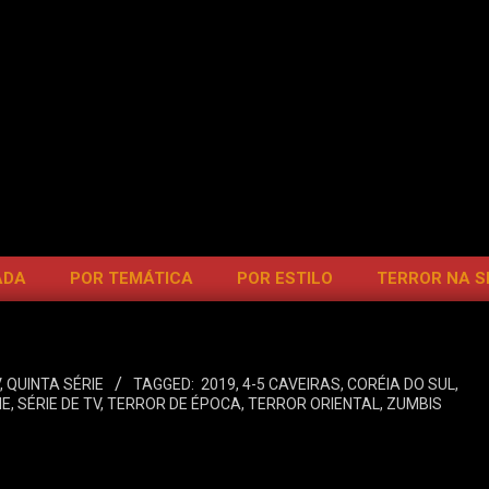
ADA
POR TEMÁTICA
POR ESTILO
TERROR NA 
,
QUINTA SÉRIE
TAGGED:
2019
,
4-5 CAVEIRAS
,
CORÉIA DO SUL
,
IE
,
SÉRIE DE TV
,
TERROR DE ÉPOCA
,
TERROR ORIENTAL
,
ZUMBIS