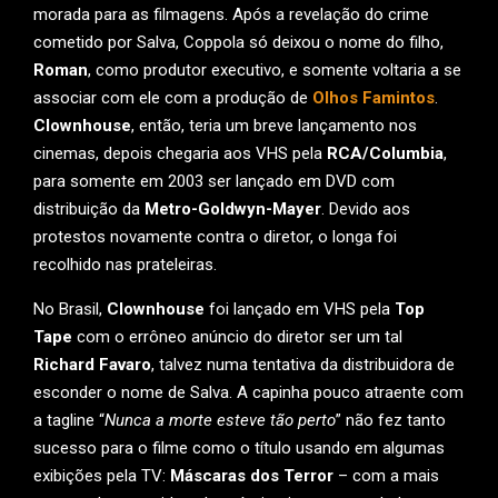
morada para as filmagens. Após a revelação do crime
cometido por Salva, Coppola só deixou o nome do filho,
Roman
, como produtor executivo, e somente voltaria a se
associar com ele com a produção de
Olhos Famintos
.
Clownhouse
, então, teria um breve lançamento nos
cinemas, depois chegaria aos VHS pela
RCA/Columbia
,
para somente em 2003 ser lançado em DVD com
distribuição da
Metro-Goldwyn-Mayer
. Devido aos
protestos novamente contra o diretor, o longa foi
recolhido nas prateleiras.
No Brasil,
Clownhouse
foi lançado em VHS pela
Top
Tape
com o errôneo anúncio do diretor ser um tal
Richard Favaro
, talvez numa tentativa da distribuidora de
esconder o nome de Salva. A capinha pouco atraente com
a tagline “
Nunca a morte esteve tão perto
” não fez tanto
sucesso para o filme como o título usando em algumas
exibições pela TV:
Máscaras dos Terror
– com a mais