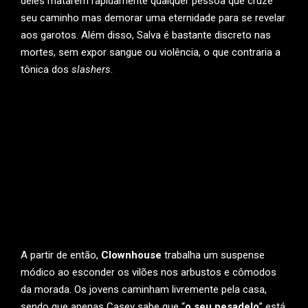
deles matarem rapidamente qualquer pessoa que cruze
seu caminho mas demorar uma eternidade para se revelar
aos garotos. Além disso, Salva é bastante discreto nas
mortes, sem expor sangue ou violência, o que contraria a
tônica dos
slashers
.
A partir de então,
Clownhouse
trabalha um suspense
módico ao esconder os vilões nos arbustos e cômodos
da morada. Os jovens caminham livremente pela casa,
sendo que apenas Casey sabe que “
o seu pesadelo
” está