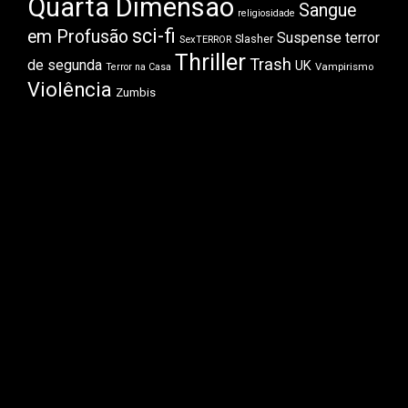
Quarta Dimensão
Sangue
religiosidade
sci-fi
em Profusão
Suspense
terror
Slasher
SexTERROR
Thriller
Trash
de segunda
UK
Vampirismo
Terror na Casa
Violência
Zumbis