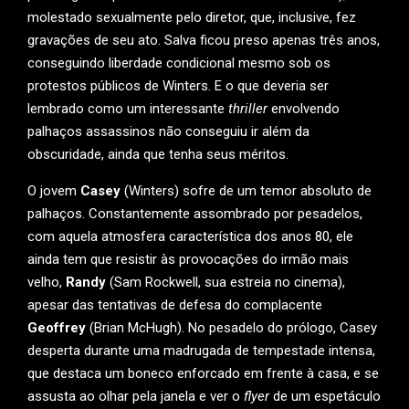
molestado sexualmente pelo diretor, que, inclusive, fez
gravações de seu ato. Salva ficou preso apenas três anos,
conseguindo liberdade condicional mesmo sob os
protestos públicos de Winters. E o que deveria ser
lembrado como um interessante
thriller
envolvendo
palhaços assassinos não conseguiu ir além da
obscuridade, ainda que tenha seus méritos.
O jovem
Casey
(Winters) sofre de um temor absoluto de
palhaços. Constantemente assombrado por pesadelos,
com aquela atmosfera característica dos anos 80, ele
ainda tem que resistir às provocações do irmão mais
velho,
Randy
(Sam Rockwell, sua estreia no cinema),
apesar das tentativas de defesa do complacente
Geoffrey
(Brian McHugh). No pesadelo do prólogo, Casey
desperta durante uma madrugada de tempestade intensa,
que destaca um boneco enforcado em frente à casa, e se
assusta ao olhar pela janela e ver o
flyer
de um espetáculo