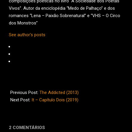
composições poéticas no livro “A Sociedade dos Poetas
Vivos”. Autor da enciclopédia “Medo de Palhaço” e dos
romances “Lena – Paixão Sobrenatural” e “VHS – O Circo
dos Monstros”
See author's posts
2019-
09-
Previous Post:
The Addicted (2013)
04
Next Post:
It – Capítulo Dois (2019)
2 COMENTÁRIOS