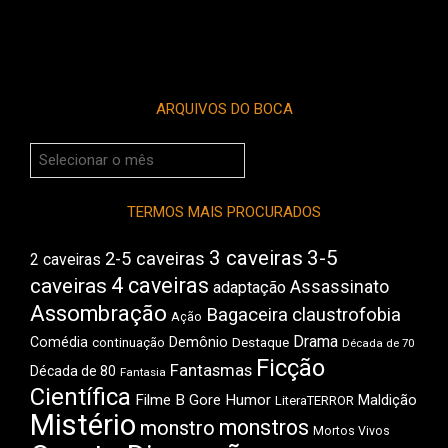
ARQUIVOS DO BOCA
Arquivos
do
Boca
TERMOS MAIS PROCURADOS
3 caveiras
3-5
2-5 caveiras
2 caveiras
4 caveiras
caveiras
Assassinato
adaptação
Assombração
Bagaceira
claustrofobia
Ação
Drama
Demônio
Comédia
Destaque
continuação
Década de 70
Ficção
Fantasmas
Década de 80
Fantasia
Científica
Filme B
Gore
Humor
Maldição
LiteraTERROR
Mistério
monstros
monstro
Mortos Vivos