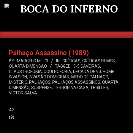
Skip
to
BOCA
content
DO
SEARCH
Primary
INFERNO
Navigation
Menu
Palhaço Assassino (1989)
BY:
MARCELO MILICI
IN:
CRÍTICAS
,
CRÍTICAS FILMES
,
QUARTA DIMENSÃO
TAGGED:
3-5 CAVEIRAS
,
CLAUSTROFOBIA
,
COULROFOBIA
,
DÉCADA DE 90
,
HOME
INVASION
,
INVASÃO DOMICILIAR
,
MEDO DE PALHAÇO
,
MISTÉRIO
,
PALHAÇOS
,
PALHAÇOS ASSASSINOS
,
QUARTA
DIMENSÃO
,
SUSPENSE
,
TERROR NA CASA
,
THRILLER
,
VICTOR SALVA
4.3
(
9
)