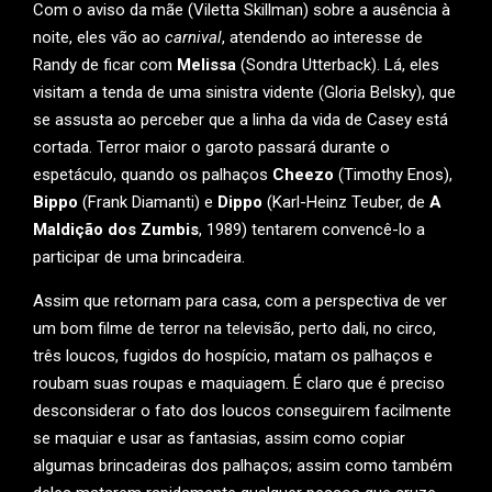
Com o aviso da mãe (Viletta Skillman) sobre a ausência à
noite, eles vão ao
carnival
, atendendo ao interesse de
Randy de ficar com
Melissa
(Sondra Utterback). Lá, eles
visitam a tenda de uma sinistra vidente (Gloria Belsky), que
se assusta ao perceber que a linha da vida de Casey está
cortada. Terror maior o garoto passará durante o
espetáculo, quando os palhaços
Cheezo
(Timothy Enos),
Bippo
(Frank Diamanti) e
Dippo
(Karl-Heinz Teuber, de
A
Maldição dos Zumbis
, 1989) tentarem convencê-lo a
participar de uma brincadeira.
Assim que retornam para casa, com a perspectiva de ver
um bom filme de terror na televisão, perto dali, no circo,
três loucos, fugidos do hospício, matam os palhaços e
roubam suas roupas e maquiagem. É claro que é preciso
desconsiderar o fato dos loucos conseguirem facilmente
se maquiar e usar as fantasias, assim como copiar
algumas brincadeiras dos palhaços; assim como também