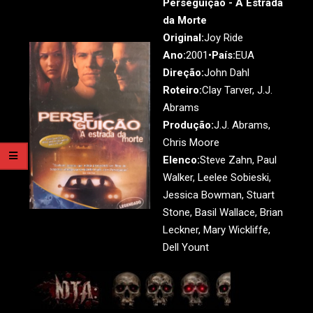
Perseguição - A Estrada
da Morte
Original:
Joy Ride
Ano:
2001•
País:
EUA
Direção:
John Dahl
Roteiro:
Clay Tarver, J.J.
Abrams
Produção:
J.J. Abrams,
Chris Moore
Elenco:
Steve Zahn, Paul
Walker, Leelee Sobieski,
Jessica Bowman, Stuart
Stone, Basil Wallace, Brian
Leckner, Mary Wickliffe,
Dell Yount