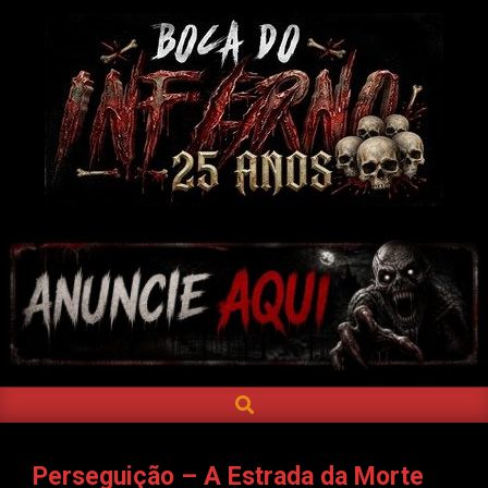
Skip
to
content
BOCA
DO
INFERNO
SEARCH
Primary
Navigation
Menu
Perseguição – A Estrada da Morte