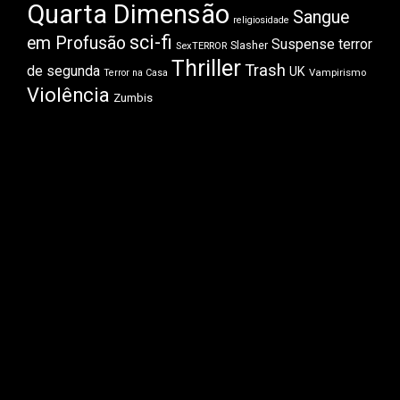
Quarta Dimensão
Sangue
religiosidade
sci-fi
em Profusão
Suspense
terror
Slasher
SexTERROR
Thriller
Trash
de segunda
UK
Vampirismo
Terror na Casa
Violência
Zumbis