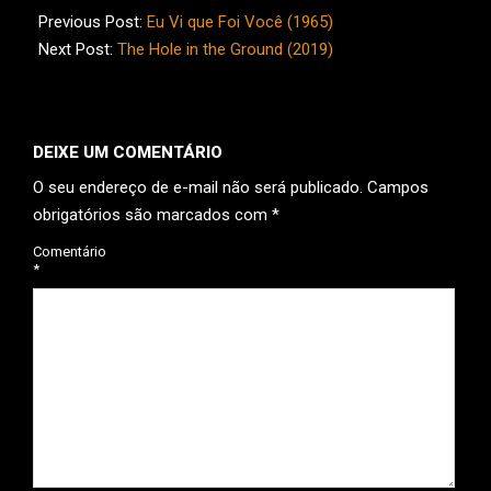
04-
Previous Post:
Eu Vi que Foi Você (1965)
03
Next Post:
The Hole in the Ground (2019)
DEIXE UM COMENTÁRIO
O seu endereço de e-mail não será publicado.
Campos
obrigatórios são marcados com
*
Comentário
*