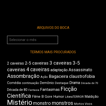
ARQUIVOS DO BOCA
Arquivos
do
Boca
TERMOS MAIS PROCURADOS
3 caveiras
3-5
2-5 caveiras
2 caveiras
4 caveiras
caveiras
Assassinato
adaptação
Assombração
Bagaceira
claustrofobia
Ação
Drama
Comédia
Demônio
Destaque
continuação
Década de 70
Ficção
Fantasmas
Década de 80
Fantasia
Científica
Filme B
Gore
Humor
Maldição
LiteraTERROR
Mistério
monstros
monstro
Mortos Vivos