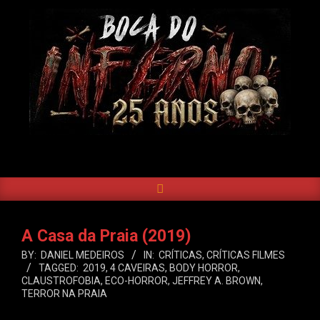
Skip
to
content
BOCA
DO
SEARCH
Primary
INFERNO
Navigation
Menu
A Casa da Praia (2019)
BY:
DANIEL MEDEIROS
IN:
CRÍTICAS
,
CRÍTICAS FILMES
TAGGED:
2019
,
4 CAVEIRAS
,
BODY HORROR
,
CLAUSTROFOBIA
,
ECO-HORROR
,
JEFFREY A. BROWN
,
TERROR NA PRAIA