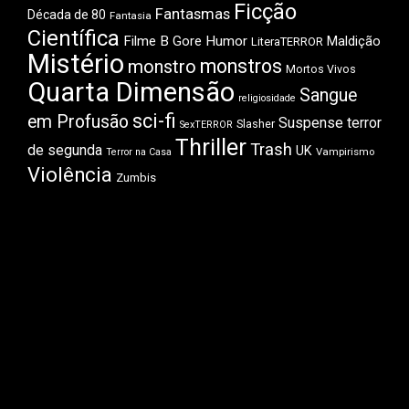
Ficção
Fantasmas
Década de 80
Fantasia
Científica
Filme B
Gore
Humor
Maldição
LiteraTERROR
Mistério
monstros
monstro
Mortos Vivos
Quarta Dimensão
Sangue
religiosidade
sci-fi
em Profusão
Suspense
terror
Slasher
SexTERROR
Thriller
Trash
de segunda
UK
Vampirismo
Terror na Casa
Violência
Zumbis