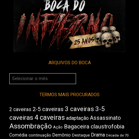
ARQUIVOS DO BOCA
Arquivos
do
Boca
TERMOS MAIS PROCURADOS
3 caveiras
3-5
2-5 caveiras
2 caveiras
4 caveiras
caveiras
Assassinato
adaptação
Assombração
Bagaceira
claustrofobia
Ação
Drama
Comédia
Demônio
Destaque
continuação
Década de 70