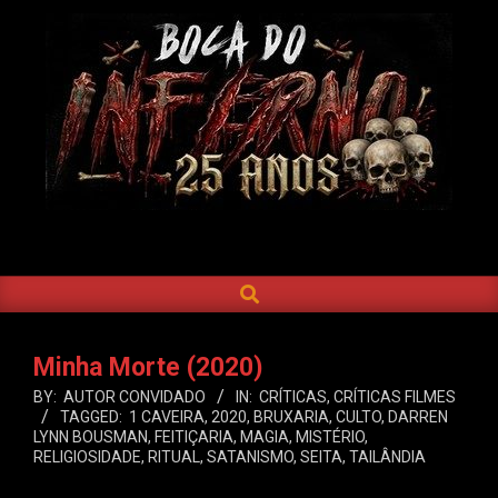
Skip
to
content
BOCA
DO
SEARCH
Primary
INFERNO
Navigation
Menu
Minha Morte (2020)
BY:
AUTOR CONVIDADO
IN:
CRÍTICAS
,
CRÍTICAS FILMES
TAGGED:
1 CAVEIRA
,
2020
,
BRUXARIA
,
CULTO
,
DARREN
LYNN BOUSMAN
,
FEITIÇARIA
,
MAGIA
,
MISTÉRIO
,
RELIGIOSIDADE
,
RITUAL
,
SATANISMO
,
SEITA
,
TAILÂNDIA