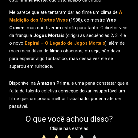
este
Minha Morte
, que está abaixo da crítica.
Me parece que até tentaram dar ao filme um clima de
A
Maldição dos Mortos Vivos
(1988), do mestre
Wes
Craven
, mas não tiveram estofo para tanto. O diretor veio
da franquia
Jogos Mortais
(dirigiu as sequências 2, 3, 4 e
o novo
Espiral – O Legado de Jogos Mortais
), além de
mais meia dúzia de filmes obscuros, ou seja, não dava
para esperar algo fantástico, mas dessa vez ele se
superou em ruindade.
Disponível na
Amazon Prime
, é uma pena constatar que a
falta de talento coletiva consegue deixar insuportável um
filme que, um pouco melhor trabalhado, poderia até ser
passável.
O que você achou disso?
Clique nas estrelas