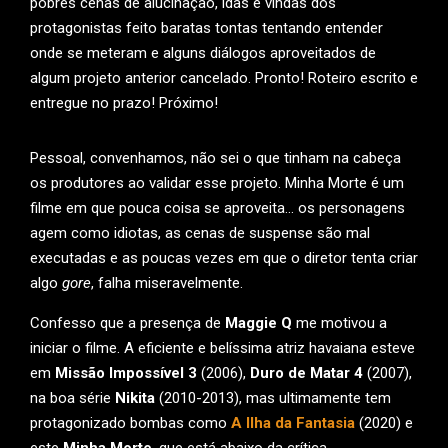
pobres cenas de alucinação, idas e vindas dos
protagonistas feito baratas tontas tentando entender
onde se meteram e alguns diálogos aproveitados de
algum projeto anterior cancelado. Pronto! Roteiro escrito e
entregue no prazo! Próximo!
Pessoal, convenhamos, não sei o que tinham na cabeça
os produtores ao validar esse projeto. Minha Morte é um
filme em que pouca coisa se aproveita… os personagens
agem como idiotas, as cenas de suspense são mal
executadas e as poucas vezes em que o diretor tenta criar
algo
gore
, falha miseravelmente.
Confesso que a presença de
Maggie Q
me motivou a
iniciar o filme. A eficiente e belíssima atriz havaiana esteve
em
Missão Impossível 3
(2006),
Duro de Matar 4
(2007),
na boa série
Nikita
(2010-2013), mas ultimamente tem
protagonizado bombas como
A Ilha da Fantasia
(2020) e