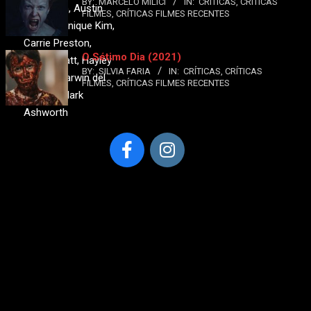
BY:
MARCELO MILICI
IN:
CRÍTICAS
,
CRÍTICAS
Quei Tann, Austin
FILMES
,
CRÍTICAS FILMES RECENTES
Crute, Monique Kim,
Carrie Preston,
O Sétimo Dia (2021)
Boone Platt, Hayley
BY:
SILVIA FARIA
IN:
CRÍTICAS
,
CRÍTICAS
Griffith, Darwin del
FILMES
,
CRÍTICAS FILMES RECENTES
Fabro e Mark
Ashworth