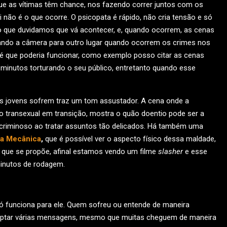
ue as vítimas têm chance, nos fazendo correr juntos com os
não é o que ocorre. O psicopata é rápido, não cria tensão e só
 que duvidamos que vá acontecer, e, quando ocorrem, as cenas
ntando a câmera para outro lugar quando ocorrem os crimes nos
 que poderia funcionar, como exemplo posso citar as cenas
s minutos torturando o seu público, entretanto quando esse
os jovens sofrem traz um tom assustador. A cena onde a
 transexual em transição, mostra o quão doentio pode ser a
 criminoso ao tratar assuntos tão delicados. Há também uma
ja Mecânica
,
que é possível ver o aspecto físico dessa maldade,
 que se propõe, afinal estamos vendo um filme
slasher
e esse
minutos de rodagem.
 funciona para ele. Quem sofreu ou entende de maneira
captar várias mensagens, mesmo que muitas cheguem de maneira