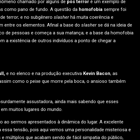
 fenômeno chamado por alguns de
pós terror
é um exemplo de
as como pano de fundo. A questão da
homofobia
sempre foi
 de terror; e no subgênero
slasher
há muita coerência e
m entre os elementos. Afinal a base do
slasher
se dá na ideia de
co de pessoas e começa a sua matança; e a base da homofobia
a existência de outros indivíduos a ponto de chegar a
ll,
e no elenco e na produção executiva
Kevin Bacon
, as
 assim como o peixe que morre pela boca, o ansioso também
absurdamente assustadora, ainda mais sabendo que esses
da em muitos lugares do mundo.
 ao sermos apresentados à dinâmica do lugar. A excelente
ssa tensão, pois aqui vemos uma personalidade misteriosa e
s e múltiplos que acabam sendo de fácil simpatia do público,