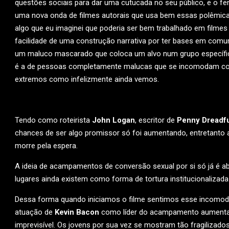
questões sociais para dar uma cutucada no seu público, e o
uma nova onda de filmes autorais que usa bem essas polêmic
algo que eu imaginei que poderia ser bem trabalhado em filmes
facilidade de uma construção narrativa por ter bases em comu
um maluco mascarado que coloca um alvo num grupo específi
é a de pessoas completamente malucas que se incomodam com 
extremos como infelizmente ainda vemos.
Tendo como roteirista
John Logan
, escritor de
Penny Dreadfu
chances de ser algo promissor só foi aumentando, entretanto
morre pela espera.
A ideia de acampamentos de conversão sexual por si só já é 
lugares ainda existem como forma de tortura institucionaliza
Dessa forma quando iniciamos o filme sentimos esse incomodo
atuação de
Kevin Bacon
como líder do acampamento aumenta e
imprevisível. Os jovens por sua vez se mostram tão fragilizado