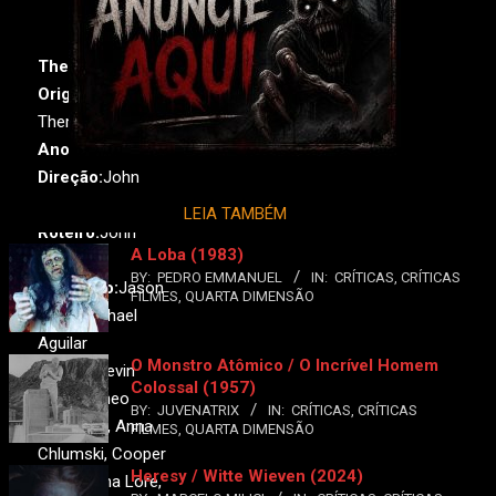
They / Them
Original:
They /
Them
Ano:
2022•
País:
EUA
Direção:
John
Logan
LEIA TAMBÉM
Roteiro:
John
A Loba (1983)
Logan
BY:
PEDRO EMMANUEL
IN:
CRÍTICAS
,
CRÍTICAS
Produção:
Jason
FILMES
,
QUARTA DIMENSÃO
Blum, Michael
Aguilar
O Monstro Atômico / O Incrível Homem
Elenco:
Kevin
Colossal (1957)
Bacon, Theo
BY:
JUVENATRIX
IN:
CRÍTICAS
,
CRÍTICAS
Germaine, Anna
FILMES
,
QUARTA DIMENSÃO
Chlumski, Cooper
Heresy / Witte Wieven (2024)
Koch, Anna Lore,