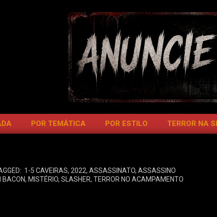
ADA
POR TEMÁTICA
POR ESTILO
TERROR NA 
AGGED:
1-5 CAVEIRAS
,
2022
,
ASSASSINATO
,
ASSASSINO
N BACON
,
MISTÉRIO
,
SLASHER
,
TERROR NO ACAMPAMENTO