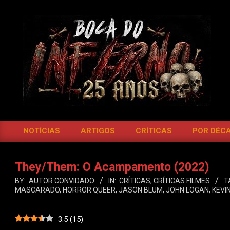
Skip
to
content
BOCA
DO
NOTÍCIAS
ARTIGOS
CRÍTICAS
POR DÉC
Primary
INFERNO
Navigation
Menu
They/Them: O Acampamento (2022)
BY:
AUTOR CONVIDADO
IN:
CRÍTICAS
,
CRÍTICAS FILMES
T
MASCARADO
,
HORROR QUEER
,
JASON BLUM
,
JOHN LOGAN
,
KEVI
3.5
(
15
)