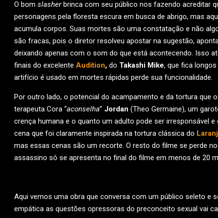
O bom
slasher
brinca com seu público nos fazendo acreditar q
personagens pela floresta escura em busca de abrigo, mas aqui 
acumula corpos. Suas mortes são uma constatação e não algo
são fracas, pois o diretor resolveu apostar na sugestão, apo
deixando apenas com o som do que está acontecendo. Isso até
finais do excelente
Audition
,
do
Takashi Mike
, que fica longo
artifício é usado em mortes rápidas perde sua funcionalidade.
Por outro lado, o potencial do acampamento e da tortura que 
terapeuta Cora “
aconselha
”
Jordan
(Theo Germaine), um garoto
crença humana e o quanto um adulto pode ser irresponsável e
cena que foi claramente inspirada na tortura clássica do
Laran
mas essas cenas são um recorte. O resto do filme se perde no
assassino só se apresenta no final do filme em menos de 20 
Aqui vemos uma obra que conversa com um público seleto e só
empática as questões opressoras do preconceito sexual vai 