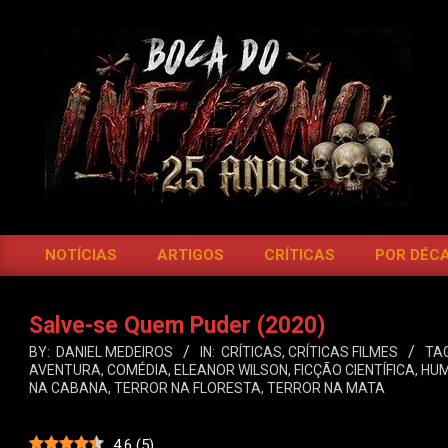
Skip
to
content
BOCA
DO
NOTÍCIAS
ARTIGOS
CRÍTICAS
POR DÉC
Primary
INFERNO
Navigation
Menu
Salve-se Quem Puder (2020)
BY:
DANIEL MEDEIROS
IN:
CRÍTICAS
,
CRÍTICAS FILMES
TA
AVENTURA
,
COMÉDIA
,
ELEANOR WILSON
,
FICÇÃO CIENTÍFICA
,
HU
NA CABANA
,
TERROR NA FLORESTA
,
TERROR NA MATA
4.6
(
5
)