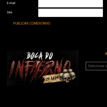
E-mail
Site
A
Arquivos
do
Boca