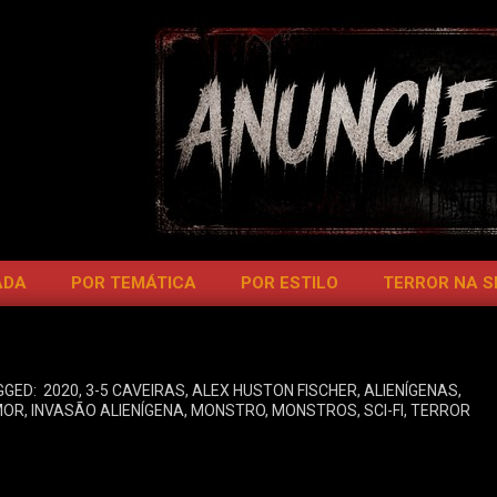
ADA
POR TEMÁTICA
POR ESTILO
TERROR NA 
GGED:
2020
,
3-5 CAVEIRAS
,
ALEX HUSTON FISCHER
,
ALIENÍGENAS
,
MOR
,
INVASÃO ALIENÍGENA
,
MONSTRO
,
MONSTROS
,
SCI-FI
,
TERROR