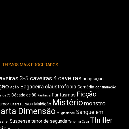
TERMOS MAIS PROCURADOS
4 caveiras
aveiras
3-5 caveiras
adaptação
ção
Bagaceira
claustrofobia
Comédia
Ação
continuação
Ficção
Fantasmas
Década de 80
 de 70
Fantasia
Mistério
monstro
umor
Maldição
LiteraTERROR
arta Dimensão
Sangue em
religiosidade
Thriller
Suspense
terror de segunda
asher
Terror na Casa
cia