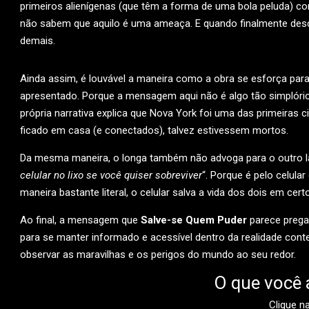
primeiros alienígenas (que têm a forma de uma bola peluda) c
não sabem que aquilo é uma ameaça. E quando finalmente desc
demais.
Ainda assim, é louvável a maneira como a obra se esforça par
apresentado. Porque a mensagem aqui não é algo tão simplório
própria narrativa explica que Nova York foi uma das primeiras 
ficado em casa (e conectados), talvez estivessem mortos.
Da mesma maneira, o longa também não advoga para o outro la
celular no lixo se você quiser sobreviver
“. Porque é pelo celul
maneira bastante literal, o celular salva a vida dos dois em ce
Ao final, a mensagem que
Salve-se Quem Puder
parece pregar
para se manter informado e acessível dentro da realidade con
observar as maravilhas e os perigos do mundo ao seu redor.
O que você 
Clique n