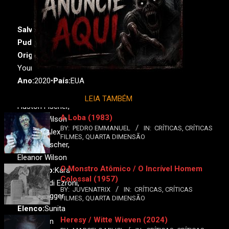
Salve-Se Quem
Puder!
Original:
Save
Yourselves!
Ano:
2020•
País:
EUA
Direção:
Alex
LEIA TAMBÉM
Huston Fischer,
A Loba (1983)
Eleanor Wilson
BY:
PEDRO EMMANUEL
IN:
CRÍTICAS
,
CRÍTICAS
Roteiro:
Alex
FILMES
,
QUARTA DIMENSÃO
Huston Fischer,
Eleanor Wilson
O Monstro Atômico / O Incrível Homem
Produção:
Kara
Colossal (1957)
Durrett, Adi Ezroni,
BY:
JUVENATRIX
IN:
CRÍTICAS
,
CRÍTICAS
Mandy Tagger
FILMES
,
QUARTA DIMENSÃO
Elenco:
Sunita
Heresy / Witte Wieven (2024)
Mani, John