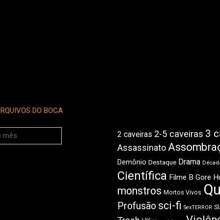
RQUIVOS DO BOCA
3 c
2-5 caveiras
2 caveiras
Assombra
Assassinato
Drama
Demônio
Destaque
Década
Científica
Filme B
Gore
H
Qu
monstros
Mortos Vivos
sci-fi
Profusão
Sl
SexTERROR
Violên