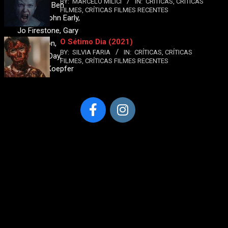
BY:
MARCELO MILICI
IN:
CRÍTICAS
,
CRÍTICAS
Reynolds, Ben
FILMES
,
CRÍTICAS FILMES RECENTES
Sinclair, John Early,
Jo Firestone, Gary
O Sétimo Dia (2021)
Richardson,
BY:
SILVIA FARIA
IN:
CRÍTICAS
,
CRÍTICAS
Johanna Day,
FILMES
,
CRÍTICAS FILMES RECENTES
Stephen Koepfer