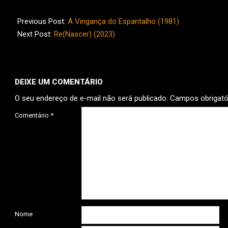
2024-
01-
Previous Post:
A Vingança do Espantalho (1981)
16
Next Post:
Re(Nascer) (2023)
DEIXE UM COMENTÁRIO
O seu endereço de e-mail não será publicado.
Campos obrigat
Comentário
*
Nome