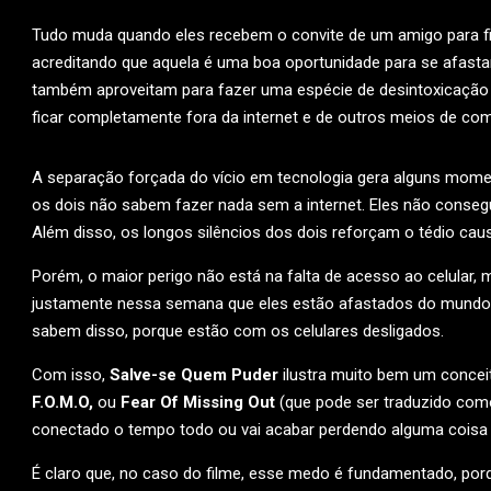
Tudo muda quando eles recebem o convite de um amigo para fic
acreditando que aquela é uma boa oportunidade para se afast
também aproveitam para fazer uma espécie de desintoxicação d
ficar completamente fora da internet e de outros meios de co
A separação forçada do vício em tecnologia gera alguns momen
os dois não sabem fazer nada sem a internet. Eles não conse
Além disso, os longos silêncios dos dois reforçam o tédio caus
Porém, o maior perigo não está na falta de acesso ao celular, m
justamente nessa semana que eles estão afastados do mundo, 
sabem disso, porque estão com os celulares desligados.
Com isso,
Salve-se Quem Puder
ilustra muito bem um conceit
F.O.M.O,
ou
Fear Of Missing Out
(que pode ser traduzido como 
conectado o tempo todo ou vai acabar perdendo alguma coisa 
É claro que, no caso do filme, esse medo é fundamentado, por