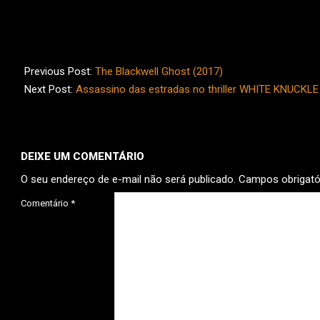
2021-
08-
Previous Post:
The Blackwell Ghost (2017)
17
Next Post:
Assassino das estradas no thriller WHITE KNUCKLE
DEIXE UM COMENTÁRIO
O seu endereço de e-mail não será publicado.
Campos obrigat
Comentário
*