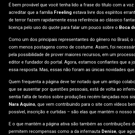
É bem provável que você tenha lido a frase do título com a voz 
acreditar que a família
Freeling
estava livre dos espíritos err
de terror fazem rapidamente essa referência ao clássico fan
licença pelo uso do
quote
para falar um pouco sobre o
Boca d
Como um dos principais representantes do gênero no Brasil, o 
com menos postagens como de costume. Assim, foi necessária
pela possibilidade de prover maiores recursos, em um process
editor e fundador do portal. Agora, estamos confiantes que a 
essa resposta. Mas, essas não foram as únicas novidades qu
Quem frequenta a página deve ter notado que um antigo colab
que se ausentar por questões pessoais, está de volta ao infe
sentia falta de textos sobre produções recém-lançadas nos s
Nara Aquino
, que vem contribuindo para o site com vídeos b
possível, inscrição e curtidas – são elas que mantém o nosso
E o que mantém a página ativa são também as contribuições d
permitem recompensas como a da infernauta
Denise
, que ag