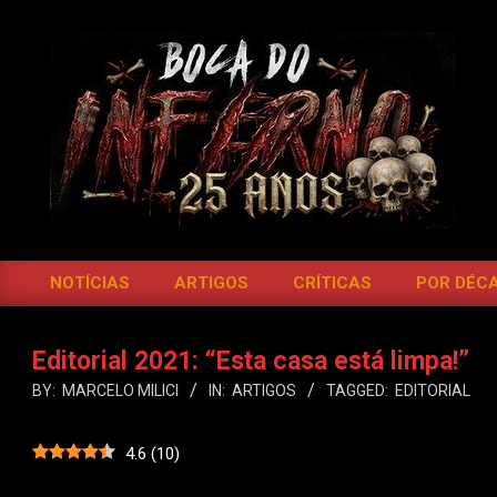
Skip
to
content
BOCA
DO
NOTÍCIAS
ARTIGOS
CRÍTICAS
POR DÉC
Primary
INFERNO
Navigation
Menu
Editorial 2021: “Esta casa está limpa!”
BY:
MARCELO MILICI
IN:
ARTIGOS
TAGGED:
EDITORIAL
4.6
(
10
)