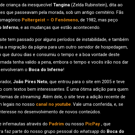
de criança da inesquecível
Tangina
(Zelda Rubinstein), dita ao
antes que passeavam pela morada, sob um antigo cemitério. Fãs
tasmagórico
Poltergeist – O Fenômeno
, de 1982, mas peço
o Inferno
, e as mudanças que estão acontecendo.
site tem passado por alguns períodos de instabilidade, e também
 a migração da página para um outro servidor de hospedagem,
o que durou dias e consumiu o tempo e a boa vontade deste
jornada tenha valido a pena, embora o tempo e vocês irão nos dar
e envolveram o
Boca do Inferno
!
orador,
João Pires Neto
, que entrou para o site em 2005 e teve
rno com textos bem interessantes. É uma ótima adição para quem
istemas de
streaming
. Além dele, o site teve a adição recente de
em legais no nosso
canal no
youtube
. Vale uma conferida, e, se
 interesse no desenvolvimento de novos conteúdos.
e infernautas através do
Padrim
ou nosso
PicPay
, que
ora faz parte do nosso grupo pessoal do
whatsapp
do
Boca do