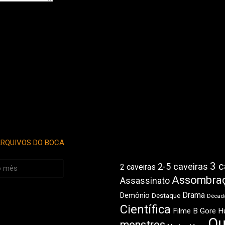
RQUIVOS DO BOCA
3 c
2-5 caveiras
2 caveiras
Assombra
Assassinato
Drama
Demônio
Destaque
Década
Científica
Filme B
Gore
H
Qu
monstros