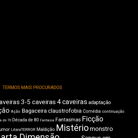
TERMOS MAIS PROCURADOS
4 caveiras
aveiras
3-5 caveiras
adaptação
ção
Bagaceira
claustrofobia
Comédia
Ação
continuação
Ficção
Fantasmas
Década de 80
 de 70
Fantasia
Mistério
monstro
umor
Maldição
LiteraTERROR
arta Dimensão