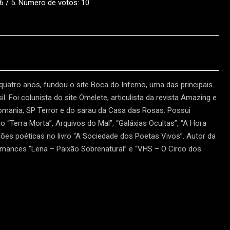
.6
/ 5. Número de votos:
10
 quatro anos, fundou o site Boca do Inferno, uma das principais
l. Foi colunista do site Omelete, articulista da revista Amazing e
tomania, SP Terror e do sarau da Casa das Rosas. Possui
“Terra Morta”, Arquivos do Mal”, “Galáxias Ocultas”, “A Hora
ões poéticas no livro “A Sociedade dos Poetas Vivos”. Autor da
omances “Lena – Paixão Sobrenatural” e “VHS – O Circo dos