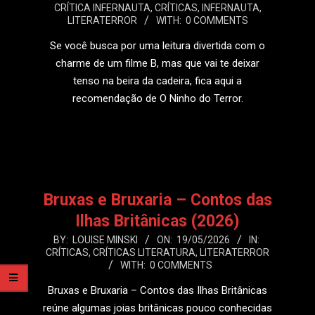
CRÍTICA INFERNAUTA
,
CRÍTICAS
,
INFERNAUTA
,
06-
LITERATERROR
WITH:
0 COMMENTS
06
Se você busca por uma leitura divertida com o
charme de um filme B, mas que vai te deixar
tenso na beira da cadeira, fica aqui a
recomendação de O Ninho do Terror.
LEIA MAIS
Bruxas e Bruxaria – Contos das
Ilhas Britânicas (2026)
2026-
BY:
LOUISE MINSKI
ON:
19/05/2026
IN:
CRÍTICAS
,
CRÍTICAS LITERATURA
,
LITERATERROR
05-
WITH:
0 COMMENTS
19
Bruxas e Bruxaria – Contos das Ilhas Britânicas
reúne algumas joias britânicas pouco conhecidas