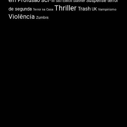
em Profusão
Suspense
terror
Slasher
SexTERROR
Thriller
Trash
de segunda
UK
Vampirismo
Terror na Casa
Violência
Zumbis