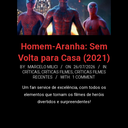
Homem-Aranha: Sem
Volta para Casa (2021)
2026-
BY:
MARCELO MILICI
ON:
26/07/2026
IN:
CRÍTICAS
,
CRÍTICAS FILMES
,
CRÍTICAS FILMES
07-
RECENTES
WITH:
1 COMMENT
26
Um fan service de excelência, com todos os
elementos que tornam os filmes de heróis
divertidos e surpreendentes!
LEIA MAIS