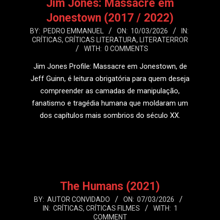
Jim Jones: Massacre em
Jonestown (2017 / 2022)
2026-
BY:
PEDRO EMMANUEL
ON:
10/03/2026
IN:
CRÍTICAS
,
CRÍTICAS LITERATURA
,
LITERATERROR
03-
WITH:
0 COMMENTS
10
Jim Jones Profile: Massacre em Jonestown, de
Jeff Guinn, é leitura obrigatória para quem deseja
compreender as camadas de manipulação,
fanatismo e tragédia humana que moldaram um
dos capítulos mais sombrios do século XX.
LEIA MAIS
The Humans (2021)
2026-
BY:
AUTOR CONVIDADO
ON:
07/03/2026
IN:
CRÍTICAS
,
CRÍTICAS FILMES
WITH:
1
03-
COMMENT