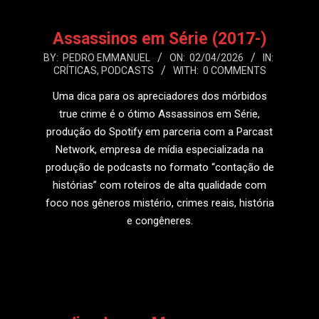
Assassinos em Série (2017-)
2026-
BY:
PEDRO EMMANUEL
ON:
02/04/2026
IN:
CRÍTICAS
,
PODCASTS
WITH:
0 COMMENTS
04-
02
Uma dica para os apreciadores dos mórbidos
true crime é o ótimo Assassinos em Série,
produção do Spotify em parceria com a Parcast
Network, empresa de mídia especializada na
produção de podcasts no formato “contação de
histórias” com roteiros de alta qualidade com
foco nos gêneros mistério, crimes reais, história
e congêneres.
LEIA MAIS