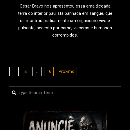
César Bravo nos apresentou essa amaldiçoada
terra do interior paulista banhada em sangue, que
se mostrou praticamente um organismo vivo e
pulsante, sedenta por carne, vísceras e humanos
corrompidos.
LEIA MAIS
Paginação
1
2
…
16
Próximo
de
posts
Search