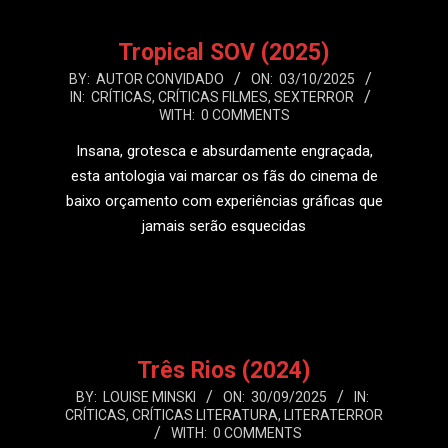
Tropical SOV (2025)
2025-
BY:
AUTOR CONVIDADO
ON:
03/10/2025
IN:
CRÍTICAS
,
CRÍTICAS FILMES
,
SEXTERROR
10-
WITH:
0 COMMENTS
03
Insana, grotesca e absurdamente engraçada,
esta antologia vai marcar os fãs do cinema de
baixo orçamento com experiências gráficas que
jamais serão esquecidas
LEIA MAIS
Três Rios (2024)
2025-
BY:
LOUISE MINSKI
ON:
30/09/2025
IN:
CRÍTICAS
,
CRÍTICAS LITERATURA
,
LITERATERROR
09-
WITH:
0 COMMENTS
30