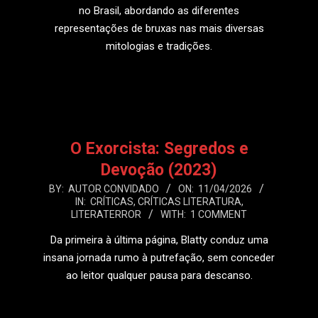
no Brasil, abordando as diferentes
representações de bruxas nas mais diversas
mitologias e tradições.
LEIA MAIS
O Exorcista: Segredos e
Devoção (2023)
2026-
BY:
AUTOR CONVIDADO
ON:
11/04/2026
IN:
CRÍTICAS
,
CRÍTICAS LITERATURA
,
04-
LITERATERROR
WITH:
1 COMMENT
11
Da primeira à última página, Blatty conduz uma
insana jornada rumo à putrefação, sem conceder
ao leitor qualquer pausa para descanso.
LEIA MAIS