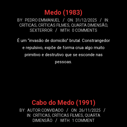
Medo (1983)
2025-
BY:
PEDRO EMMANUEL
ON:
31/12/2025
IN:
CRÍTICAS
,
CRÍTICAS FILMES
,
QUARTA DIMENSÃO
,
12-
SEXTERROR
WITH:
0 COMMENTS
31
É um “invasão de domicílio” brutal. Constrangedor
e repulsivo, expõe de forma crua algo muito
primitivo e destrutivo que se esconde nas
pessoas.
LEIA MAIS
Cabo do Medo (1991)
2025-
BY:
AUTOR CONVIDADO
ON:
26/11/2025
IN:
CRÍTICAS
,
CRÍTICAS FILMES
,
QUARTA
11-
DIMENSÃO
WITH:
1 COMMENT
26