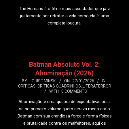
07
The Humans é o filme mais assustador que já vi
justamente por retratar a vida como ela é: uma
completa loucura.
LEIA MAIS
Batman Absoluto Vol. 2:
Abominação (2026)
2026-
BY:
LOUISE MINSKI
ON:
27/01/2026
IN:
CRÍTICAS
,
CRÍTICAS QUADRINHOS
,
LITERATERROR
01-
WITH:
0 COMMENTS
27
Abominação é uma quebra de expectativas pois,
se no primeiro volume quem gerava medo era o
Batman com sua grandiosa força e forma físicas
e brutalidade contra os malfeitores, aqui os