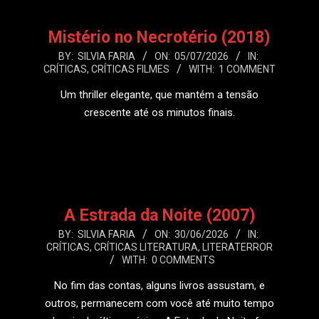
Mistério no Necrotério (2018)
2026-
BY:
SILVIA FARIA
ON:
05/07/2026
IN:
CRÍTICAS
,
CRÍTICAS FILMES
WITH:
1 COMMENT
07-
05
Um thriller elegante, que mantém a tensão
crescente até os minutos finais.
LEIA MAIS
A Estrada da Noite (2007)
2026-
BY:
SILVIA FARIA
ON:
30/06/2026
IN:
CRÍTICAS
,
CRÍTICAS LITERATURA
,
LITERATERROR
06-
WITH:
0 COMMENTS
30
No fim das contas, alguns livros assustam, e
outros, permanecem com você até muito tempo