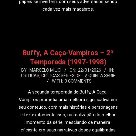
papéis se invertem, com seus adversários sendo
cada vez mais macabros.
LEIA MAIS
Buffy, A Caça-Vampiros – 2ª
Temporada (1997-1998)
2026-
BY:
MARCELO MILICI
ON:
22/01/2026
IN:
CRÍTICAS
,
CRÍTICAS SÉRIES DE TV
,
QUINTA SÉRIE
01-
WITH:
0 COMMENTS
22
A segunda temporada de Buffy, A Çaça-
Vampiros prometia uma melhora significativa em
seu conteúdo, com mais histórias e personagens
e fez exatamente isso, na realização do melhor
momento da série, mesclando de maneira
eficiente em suas narrativas doses equilibradas