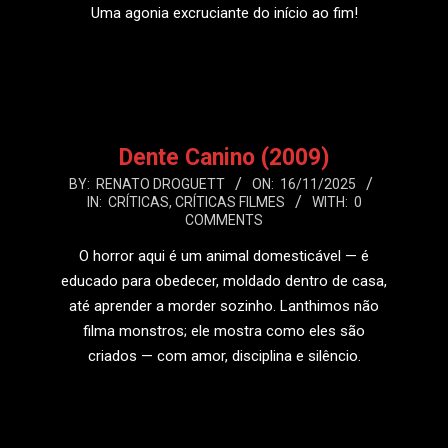
Uma agonia excruciante do início ao fim!
LEIA MAIS
Dente Canino (2009)
2025-
BY:
RENATO DROGUETT
ON:
16/11/2025
IN:
CRÍTICAS
,
CRÍTICAS FILMES
WITH:
0
11-
COMMENTS
16
O horror aqui é um animal domesticável — é
educado para obedecer, moldado dentro de casa,
até aprender a morder sozinho. Lanthimos não
filma monstros; ele mostra como eles são
criados — com amor, disciplina e silêncio.
LEIA MAIS