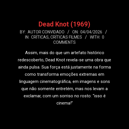
Dead Knot (1969)
2026-
BY:
AUTOR CONVIDADO
ON:
04/04/2026
IN:
CRÍTICAS
,
CRÍTICAS FILMES
WITH:
0
04-
COMMENTS
04
Assim, mais do que um artefato histórico
redescoberto, Dead Knot revela-se uma obra que
ainda pulsa. Sua força está justamente na forma
como transforma emoções extremas em
linguagem cinematográfica, em imagens e sons
que não somente entretém, mas nos levam a
exclamar, com um sorriso no rosto: “isso é
cinema!”
LEIA MAIS