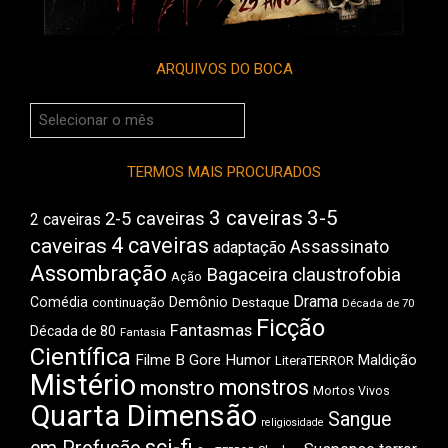
ARQUIVOS DO BOCA
Arquivos
do
Boca
TERMOS MAIS PROCURADOS
3 caveiras
3-5
2-5 caveiras
2 caveiras
4 caveiras
caveiras
Assassinato
adaptação
Assombração
Bagaceira
claustrofobia
Ação
Drama
Comédia
Demônio
Destaque
continuação
Década de 70
Ficção
Fantasmas
Década de 80
Fantasia
Científica
Filme B
Gore
Humor
Maldição
LiteraTERROR
Mistério
monstros
monstro
Mortos Vivos
Quarta Dimensão
Sangue
religiosidade
sci-fi