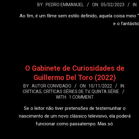
2023-
BY:
PEDRO EMMANUEL
ON:
05/02/2023
IN:
02-
Ao fim, é um filme sem estilo definido, aquela coisa meio
05
e o fantást
LEIA
O Gabinete de Curiosidades de
Guillermo Del Toro (2022)
2022-
BY:
AUTOR CONVIDADO
ON:
10/11/2022
IN:
CRÍTICAS
,
CRÍTICAS SÉRIES DE TV
,
QUINTA SÉRIE
11-
WITH:
1 COMMENT
10
Se o leitor não tiver pretensões de testemunhar o
nascimento de um novo clássico televisivo, ela poderá
funcionar como passatempo. Mas só.
LEIA MAIS