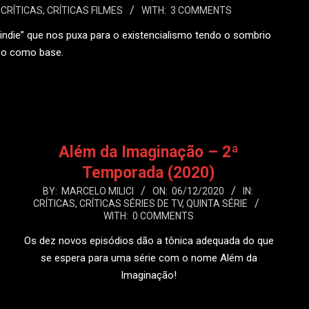
CRÍTICAS
,
CRÍTICAS FILMES
WITH:
3 COMMENTS
 “indie” que nos puxa para o existencialismo tendo o sombrio
ico como base.
 MAIS
Além da Imaginação – 2ª
Temporada (2020)
2020-
BY:
MARCELO MILICI
ON:
06/12/2020
IN:
CRÍTICAS
,
CRÍTICAS SÉRIES DE TV
,
QUINTA SÉRIE
12-
WITH:
0 COMMENTS
06
Os dez novos episódios dão a tônica adequada do que
se espera para uma série com o nome Além da
Imaginação!
LEIA MAIS