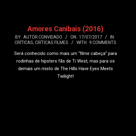
Amores Canibais (2016)
2017-
BY:
AUTOR CONVIDADO
ON:
17/07/2017
IN:
CRÍTICAS
,
CRÍTICAS FILMES
WITH:
9 COMMENTS
07-
17
Será conhecido como mais um “filme cabeça” para
rodinhas de hipsters fãs de Ti West, mas para os
demais um misto de The Hills Have Eyes Meets
Twilight!
LEIA MAIS