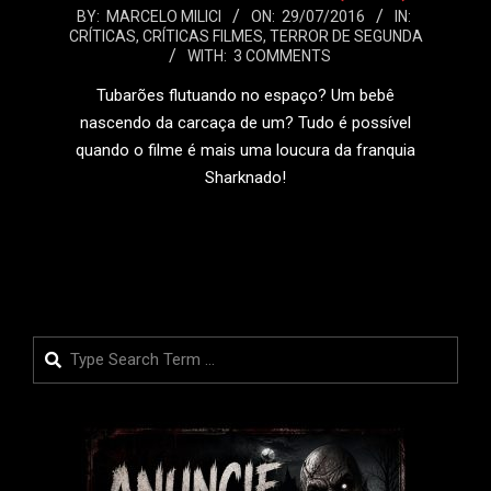
2016-
BY:
MARCELO MILICI
ON:
29/07/2016
IN:
CRÍTICAS
,
CRÍTICAS FILMES
,
TERROR DE SEGUNDA
07-
WITH:
3 COMMENTS
29
Tubarões flutuando no espaço? Um bebê
nascendo da carcaça de um? Tudo é possível
quando o filme é mais uma loucura da franquia
Sharknado!
LEIA MAIS
Search