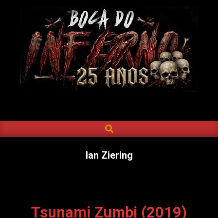
Skip
to
content
BOCA
DO
SEARCH
Primary
INFERNO
Navigation
Menu
Ian Ziering
Tsunami Zumbi (2019)