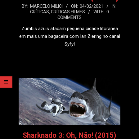
2021-
BY:
MARCELO MILICI
ON:
04/02/2021
IN:
CRÍTICAS
,
CRÍTICAS FILMES
WITH:
0
02-
COMMENTS
04
Zumbis azuis atacam pequena cidade litorânea
em mais uma bagaceira com Ian Ziering no canal
Syfy!
LEIA MAIS
Sharknado 3: Oh, Não! (2015)