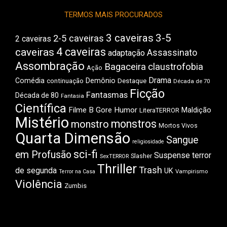
Boca
TERMOS MAIS PROCURADOS
3 caveiras
3-5
2-5 caveiras
2 caveiras
4 caveiras
caveiras
Assassinato
adaptação
Assombração
Bagaceira
claustrofobia
Ação
Drama
Comédia
Demônio
Destaque
continuação
Década de 70
Ficção
Fantasmas
Década de 80
Fantasia
Científica
Filme B
Gore
Humor
Maldição
LiteraTERROR
Mistério
monstros
monstro
Mortos Vivos
Quarta Dimensão
Sangue
religiosidade
sci-fi
em Profusão
Suspense
terror
Slasher
SexTERROR
Thriller
Trash
de segunda
UK
Vampirismo
Terror na Casa
Violência
Zumbis