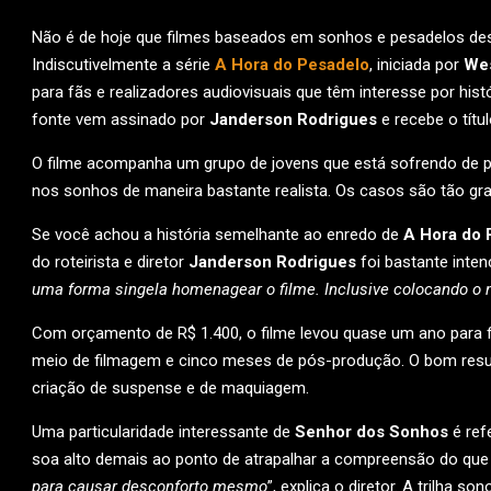
Não é de hoje que filmes baseados em sonhos e pesadelos desp
Indiscutivelmente a série
A Hora do Pesadelo
, iniciada por
We
para fãs e realizadores audiovisuais que têm interesse por his
fonte vem assinado por
Janderson Rodrigues
e recebe o títu
O filme acompanha um grupo de jovens que está sofrendo de p
nos sonhos de maneira bastante realista. Os casos são tão gra
Se você achou a história semelhante ao enredo de
A Hora do 
do roteirista e diretor
Janderson Rodrigues
foi bastante inten
uma forma singela homenagear o filme. Inclusive colocando o
Com orçamento de R$ 1.400, o filme levou quase um ano para 
meio de filmagem e cinco meses de pós-produção. O bom resul
criação de suspense e de maquiagem.
Uma particularidade interessante de
Senhor dos Sonhos
é ref
soa alto demais ao ponto de atrapalhar a compreensão do que 
para causar desconforto mesmo
”, explica o diretor. A trilha s