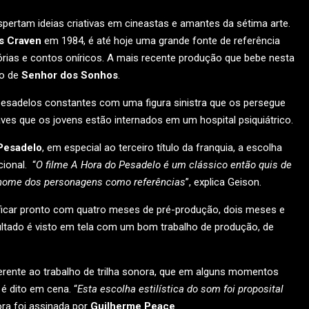
ertam ideias criativas em cineastas e amantes da sétima arte.
s Craven
em 1984, é até hoje uma grande fonte de referência
tórias e contos oníricos. A mais recente produção que bebe nesta
lo de
Senhor dos Sonhos
.
esadelos constantes com uma figura sinistra que os persegue
ves que os jovens estão internados em um hospital psiquiátrico.
Pesadelo
, em especial ao terceiro título da franquia, a escolha
cional. “
O filme A Hora do Pesadelo é um clássico então quis de
 nome dos personagens como referências
”, explica Geison.
ficar pronto com quatro meses de pré-produção, dois meses e
tado é visto em tela com um bom trabalho de produção, de
erente ao trabalho de trilha sonora, que em alguns momentos
é dito em cena. “
Esta escolha estilística do som foi proposital
onora foi assinada por
Guilherme Peace
.