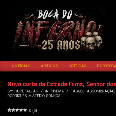
Skip
to
content
BOCA
DO
NOTÍCIAS
ARTIGOS
CRÍTICAS
POR DÉC
Primary
INFERNO
Navigation
Menu
Novo curta da Estrada Films, Senhor do
BY:
FILIPE FALCÃO
IN:
CINEMA
TAGGED:
ASSOMBRAÇÃO
,
RODRIGUES
,
MISTÉRIO
,
SONHOS
0
(
0
)