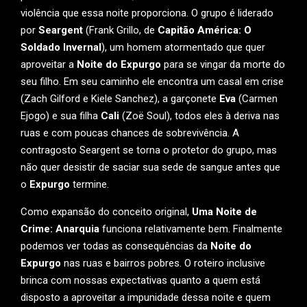
violência que essa noite proporciona. O grupo é liderado
por
Seargent
(Frank Grillo, de
Capitão América: O
Soldado Invernal
), um homem atormentado que quer
aproveitar a
Noite do Expurgo
para se vingar da morte do
seu filho. Em seu caminho ele encontra um casal em crise
(Zach Gilford e Kiele Sanchez), a garçonete
Eva
(Carmen
Ejogo) e sua filha
Cali
(Zoë Soul), todos eles à deriva nas
ruas e com poucas chances de sobrevivência. A
contragosto Seargent se torna o protetor do grupo, mas
não quer desistir de saciar sua sede de sangue antes que
o
Expurgo
termine.
Como expansão do conceito original,
Uma Noite de
Crime: Anarquia
funciona relativamente bem. Finalmente
podemos ver todas as consequências da
Noite do
Expurgo
nas ruas e bairros pobres. O roteiro inclusive
brinca com nossas expectativas quanto a quem está
disposto a aproveitar a impunidade dessa noite e quem