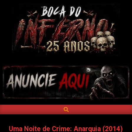
Skip
to
content
BOCA
DO
INFERNO
SEARCH
Primary
Navigation
Menu
Uma Noite de Crime: Anarquia (2014)