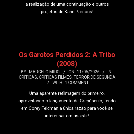
a realização de uma continuação e outros
projetos de Kane Parsons!
LEIA MAIS
Os Garotos Perdidos 2: A Tribo
(2008)
2026-
BY:
MARCELO MILICI
ON:
11/05/2026
IN:
CRÍTICAS
,
CRÍTICAS FILMES
,
TERROR DE SEGUNDA
05-
WITH:
1 COMMENT
11
Uma aparente refilmagem do primeiro,
aproveitando o lançamento de Crepúsculo, tendo
em Corey Feldman a única razão para você se
interessar em assistir!
LEIA MAIS