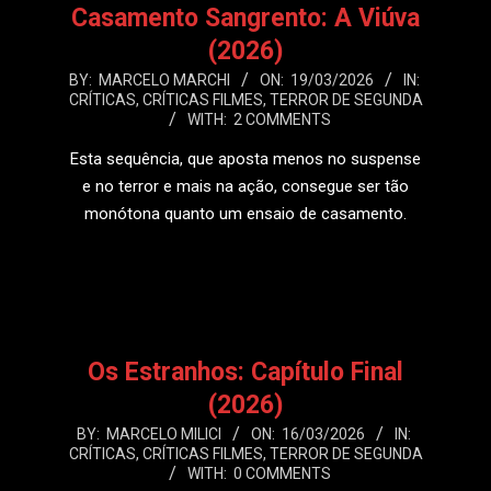
Casamento Sangrento: A Viúva
(2026)
2026-
BY:
MARCELO MARCHI
ON:
19/03/2026
IN:
CRÍTICAS
,
CRÍTICAS FILMES
,
TERROR DE SEGUNDA
03-
WITH:
2 COMMENTS
19
Esta sequência, que aposta menos no suspense
e no terror e mais na ação, consegue ser tão
monótona quanto um ensaio de casamento.
LEIA MAIS
Os Estranhos: Capítulo Final
(2026)
2026-
BY:
MARCELO MILICI
ON:
16/03/2026
IN:
CRÍTICAS
,
CRÍTICAS FILMES
,
TERROR DE SEGUNDA
03-
WITH:
0 COMMENTS
16