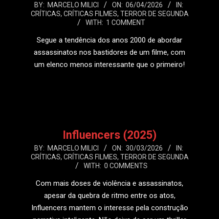
2026-
BY:
MARCELO MILICI
ON:
06/04/2026
IN:
CRÍTICAS
,
CRÍTICAS FILMES
,
TERROR DE SEGUNDA
04-
WITH:
1 COMMENT
06
Segue a tendência dos anos 2000 de abordar
assassinatos nos bastidores de um filme, com
um elenco menos interessante que o primeiro!
LEIA MAIS
Influencers (2025)
2026-
BY:
MARCELO MILICI
ON:
30/03/2026
IN:
CRÍTICAS
,
CRÍTICAS FILMES
,
TERROR DE SEGUNDA
03-
WITH:
0 COMMENTS
30
Com mais doses de violência e assassinatos,
apesar da quebra de ritmo entre os atos,
Influencers mantem o interesse pela construção