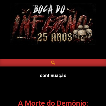
Skip
to
content
BOCA
DO
SEARCH
Primary
INFERNO
Navigation
Menu
continuação
A Morte do Demônio: