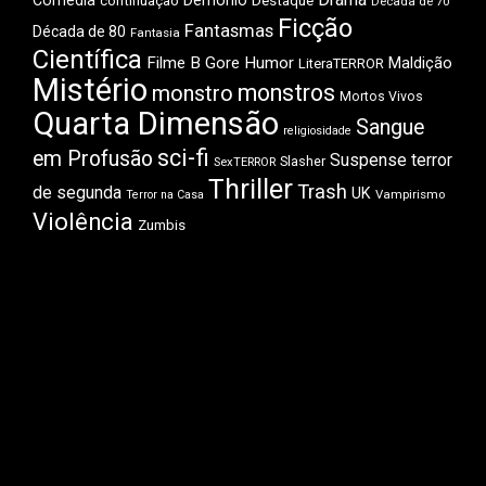
Comédia
Demônio
Destaque
continuação
Década de 70
Ficção
Fantasmas
Década de 80
Fantasia
Científica
Filme B
Gore
Humor
Maldição
LiteraTERROR
Mistério
monstros
monstro
Mortos Vivos
Quarta Dimensão
Sangue
religiosidade
sci-fi
em Profusão
Suspense
terror
Slasher
SexTERROR
Thriller
Trash
de segunda
UK
Vampirismo
Terror na Casa
Violência
Zumbis