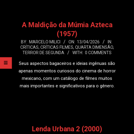
A Maldição da Múmia Azteca
(1957)
2026-
BY:
MARCELO MILICI
ON:
13/04/2026
IN:
CRÍTICAS
,
CRÍTICAS FILMES
,
QUARTA DIMENSÃO
,
04-
TERROR DE SEGUNDA
WITH:
0 COMMENTS
13
Seus aspectos bagaceiros e ideias ingênuas são
apenas momentos curiosos do cinema de horror
mexicano, com um catálogo de filmes muitos
mais importantes e significativos para o gênero.
LEIA MAIS
Lenda Urbana 2 (2000)