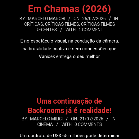
Em Chamas (2026)
2026-
BY:
MARCELO MARCHI
ON:
26/07/2026
IN:
CRÍTICAS
,
CRÍTICAS FILMES
,
CRÍTICAS FILMES
07-
RECENTES
WITH:
1 COMMENT
26
É no espetáculo visual, na condução da câmera,
na brutalidade criativa e sem concessões que
Vanicek entrega o seu melhor.
LEIA MAIS
Uma continuação de
Backrooms já é realidade!
2026-
BY:
MARCELO MILICI
ON:
21/07/2026
IN:
CINEMA
WITH:
0 COMMENTS
07-
21
Um contrato de US$ 65 milhões pode determinar