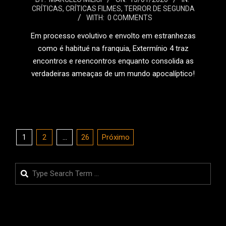
CRÍTICAS
,
CRÍTICAS FILMES
,
TERROR DE SEGUNDA
01-
WITH:
0 COMMENTS
15
Em processo evolutivo e envolto em estranhezas
como é habitué na franquia, Extermínio 4 traz
encontros e reencontros enquanto consolida as
verdadeiras ameaças de um mundo apocalíptico!
LEIA MAIS
Paginação
1
2
…
26
Próximo
de
posts
Search