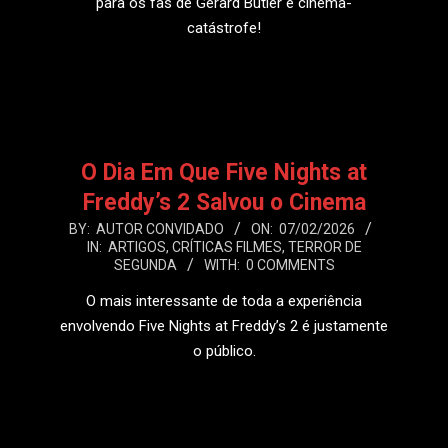
para os fãs de Gerard Butler e cinema-
catástrofe!
LEIA MAIS
O Dia Em Que Five Nights at
Freddy’s 2 Salvou o Cinema
2026-
BY:
AUTOR CONVIDADO
ON:
07/02/2026
IN:
ARTIGOS
,
CRÍTICAS FILMES
,
TERROR DE
02-
SEGUNDA
WITH:
0 COMMENTS
07
O mais interessante de toda a experiência
envolvendo Five Nights at Freddy’s 2 é justamente
o público.
LEIA MAIS