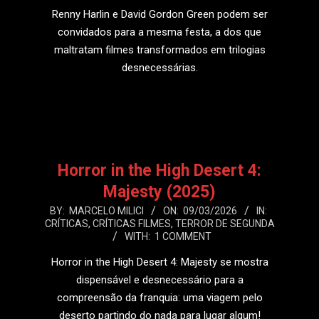
Renny Harlin e David Gordon Green podem ser
convidados para a mesma festa, a dos que
maltratam filmes transformados em trilogias
desnecessárias.
LEIA MAIS
Horror in the High Desert 4:
Majesty (2025)
2026-
BY:
MARCELO MILICI
ON:
09/03/2026
IN:
CRÍTICAS
,
CRÍTICAS FILMES
,
TERROR DE SEGUNDA
03-
WITH:
1 COMMENT
09
Horror in the High Desert 4: Majesty se mostra
dispensável e desnecessário para a
compreensão da franquia: uma viagem pelo
deserto partindo do nada para lugar algum!