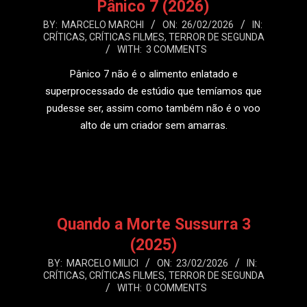
Pânico 7 (2026)
2026-
BY:
MARCELO MARCHI
ON:
26/02/2026
IN:
CRÍTICAS
,
CRÍTICAS FILMES
,
TERROR DE SEGUNDA
02-
WITH:
3 COMMENTS
26
Pânico 7 não é o alimento enlatado e
superprocessado de estúdio que temíamos que
pudesse ser, assim como também não é o voo
alto de um criador sem amarras.
LEIA MAIS
Quando a Morte Sussurra 3
(2025)
2026-
BY:
MARCELO MILICI
ON:
23/02/2026
IN:
CRÍTICAS
,
CRÍTICAS FILMES
,
TERROR DE SEGUNDA
02-
WITH:
0 COMMENTS
23