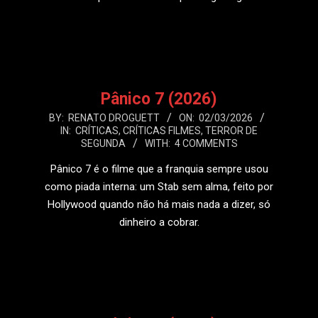
LEIA MAIS
Pânico 7 (2026)
2026-
BY:
RENATO DROGUETT
ON:
02/03/2026
IN:
CRÍTICAS
,
CRÍTICAS FILMES
,
TERROR DE
03-
SEGUNDA
WITH:
4 COMMENTS
02
Pânico 7 é o filme que a franquia sempre usou
como piada interna: um Stab sem alma, feito por
Hollywood quando não há mais nada a dizer, só
dinheiro a cobrar.
LEIA MAIS