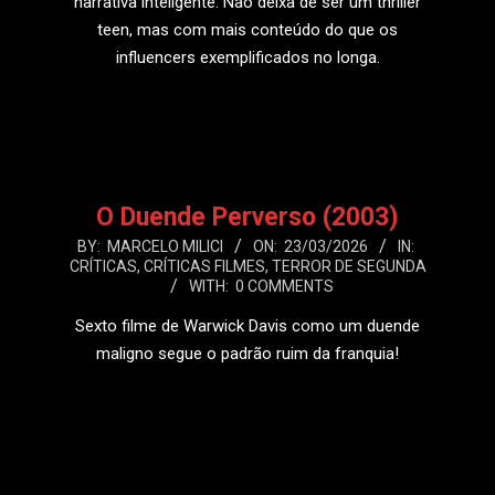
narrativa inteligente. Não deixa de ser um thriller
teen, mas com mais conteúdo do que os
influencers exemplificados no longa.
LEIA MAIS
O Duende Perverso (2003)
2026-
BY:
MARCELO MILICI
ON:
23/03/2026
IN:
CRÍTICAS
,
CRÍTICAS FILMES
,
TERROR DE SEGUNDA
03-
WITH:
0 COMMENTS
23
Sexto filme de Warwick Davis como um duende
maligno segue o padrão ruim da franquia!
LEIA MAIS