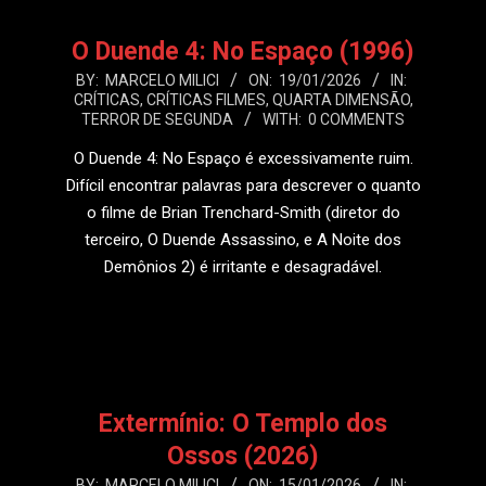
O Duende 4: No Espaço (1996)
2026-
BY:
MARCELO MILICI
ON:
19/01/2026
IN:
CRÍTICAS
,
CRÍTICAS FILMES
,
QUARTA DIMENSÃO
,
01-
TERROR DE SEGUNDA
WITH:
0 COMMENTS
19
O Duende 4: No Espaço é excessivamente ruim.
Difícil encontrar palavras para descrever o quanto
o filme de Brian Trenchard-Smith (diretor do
terceiro, O Duende Assassino, e A Noite dos
Demônios 2) é irritante e desagradável.
LEIA MAIS
Extermínio: O Templo dos
Ossos (2026)
2026-
BY:
MARCELO MILICI
ON:
15/01/2026
IN: