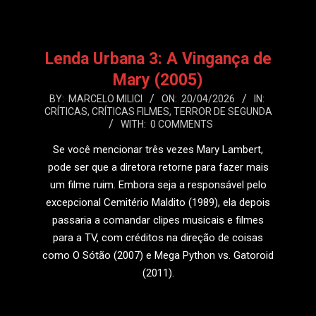
Lenda Urbana 3: A Vingança de
Mary (2005)
2026-
BY:
MARCELO MILICI
ON:
20/04/2026
IN:
CRÍTICAS
,
CRÍTICAS FILMES
,
TERROR DE SEGUNDA
04-
WITH:
0 COMMENTS
20
Se você mencionar três vezes Mary Lambert,
pode ser que a diretora retorne para fazer mais
um filme ruim. Embora seja a responsável pelo
excepcional Cemitério Maldito (1989), ela depois
passaria a comandar clipes musicais e filmes
para a TV, com créditos na direção de coisas
como O Sótão (2007) e Mega Python vs. Gatoroid
(2011).
LEIA MAIS