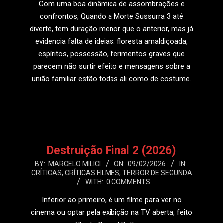
Com uma boa dinâmica de assombrações e
confrontos, Quando a Morte Sussurra 3 até
diverte, tem duração menor que o anterior, mas já
evidencia falta de ideias: floresta amaldiçoada,
espíritos, possessão, ferimentos graves que
parecem não surtir efeito e mensagens sobre a
união familiar estão todas ali como de costume.
LEIA MAIS
Destruição Final 2 (2026)
2026-
BY:
MARCELO MILICI
ON:
09/02/2026
IN:
CRÍTICAS
,
CRÍTICAS FILMES
,
TERROR DE SEGUNDA
02-
WITH:
0 COMMENTS
09
Inferior ao primeiro, é um filme para ver no
cinema ou optar pela exibição na TV aberta, feito