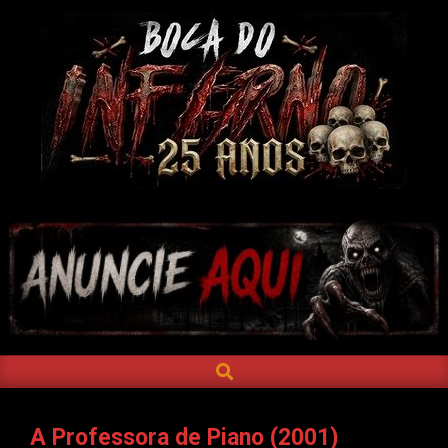
Skip
to
content
BOCA
DO
INFERNO
SEARCH
Primary
Navigation
Menu
A Professora de Piano (2001)