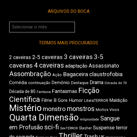
ARQUIVOS DO BOCA
Arquivos
do
Boca
TERMOS MAIS PROCURADOS
3 caveiras
3-5
2-5 caveiras
2 caveiras
4 caveiras
caveiras
Assassinato
adaptação
Assombração
Bagaceira
claustrofobia
Ação
Drama
Comédia
Demônio
Destaque
continuação
Década de 70
Ficção
Fantasmas
Década de 80
Fantasia
Científica
Filme B
Gore
Humor
Maldição
LiteraTERROR
Mistério
monstros
monstro
Mortos Vivos
Quarta Dimensão
Sangue
religiosidade
sci-fi
em Profusão
Suspense
terror
Slasher
SexTERROR
Thriller
Trash
de segunda