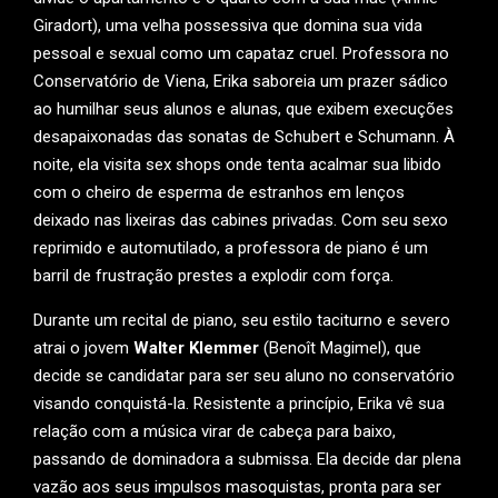
Giradort), uma velha possessiva que domina sua vida
pessoal e sexual como um capataz cruel. Professora no
Conservatório de Viena, Erika saboreia um prazer sádico
ao humilhar seus alunos e alunas, que exibem execuções
desapaixonadas das sonatas de Schubert e Schumann. À
noite, ela visita sex shops onde tenta acalmar sua libido
com o cheiro de esperma de estranhos em lenços
deixado nas lixeiras das cabines privadas. Com seu sexo
reprimido e automutilado, a professora de piano é um
barril de frustração prestes a explodir com força.
Durante um recital de piano, seu estilo taciturno e severo
atrai o jovem
Walter Klemmer
(Benoît Magimel), que
decide se candidatar para ser seu aluno no conservatório
visando conquistá-la. Resistente a princípio, Erika vê sua
relação com a música virar de cabeça para baixo,
passando de dominadora a submissa. Ela decide dar plena
vazão aos seus impulsos masoquistas, pronta para ser